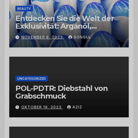
BEAUTY
Entdecken Sie die Welt der
Exklusivität: Arganöl,
Kaktusfeigenkernöl und
NOVEMBER 8, 2023
SONGUL
Schwarzkümmelöl von
vertrauenswürdigen
Großhändlern und Anbietern
UNCATEGORIZED
POL-PDTR: Diebstahl von
Grabschmuck
OKTOBER 19, 2023
AZIZ