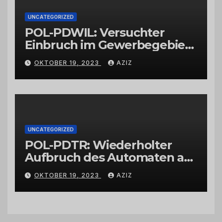
UNCATEGORIZED
POL-PDWIL: Versuchter
Einbruch im Gewerbegebiet
Wittlich
OKTOBER 19, 2023
AZIZ
UNCATEGORIZED
POL-PDTR: Wiederholter
Aufbruch des Automaten am
Wohnmobilstellplatz in
OKTOBER 19, 2023
AZIZ
Hermeskeil am Labachweg