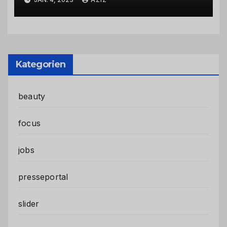
Stadtteilen
Kategorien
beauty
focus
jobs
presseportal
slider