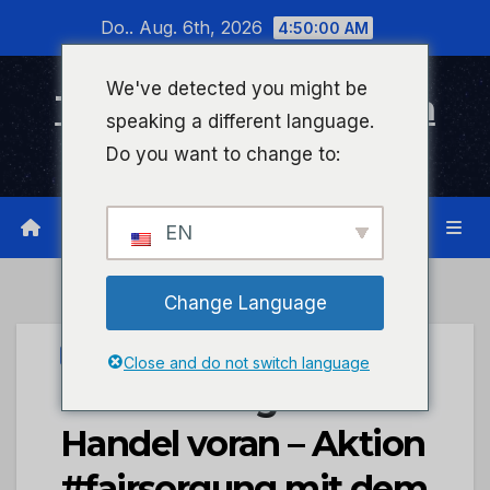
Zum
Do.. Aug. 6th, 2026
4:50:00 AM
Inhalt
wechseln
We've detected you might be
Timeline Bad Kreuznach
speaking a different language.
Infonetzwerk für Bad Kreuznach
Do you want to change to:
EN
Change Language
STADTKREUZNACH
Close and do not switch language
KLARA bringt fairen
Handel voran – Aktion
#fairsorgung mit dem