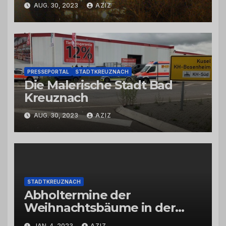
AUG. 30, 2023
AZIZ
PRESSEPORTAL
STADTKREUZNACH
Die Malerische Stadt Bad
Kreuznach
AUG. 30, 2023
AZIZ
STADTKREUZNACH
Abholtermine der
Weihnachtsbäume in der
Kernstadt und in den
JAN. 4, 2023
AZIZ