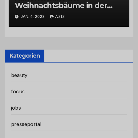
Weihnachtsbäume in der
Kernstadt und in den
JAN. 4, 2023
AZIZ
Stadtteilen
Kategorien
beauty
focus
jobs
presseportal