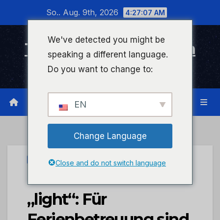
Zum
So.. Aug. 9th, 2026
4:27:07 AM
Inhalt
wechseln
We've detected you might be
Timeline Bad Kreuznach
speaking a different language.
Infonetzwerk für Bad Kreuznach
Do you want to change to:
EN
Change Language
STADTKREUZNACH
Close and do not switch language
Kinderdorf 2020
„light“: Für
Ferienbetreuung sind