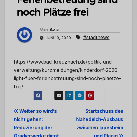
noch Plätze frei
Von
Aziz
#stadtnews
JUNI 10, 2020
https://www.bad-kreuznach.de/politik-und-
verwaltung/kurzmeldungen/kinderdorf-2020-
light-fuer-ferienbetreuung-sind-noch-plaetze-
frei/
Beitrags-
Weiter so wird’s
Startschuss des
nicht gehen:
Nahedeich-Ausbaus
Navigation
Reduzierung der
zwischen Ippesheim
Gradierwerke dient
und Planig