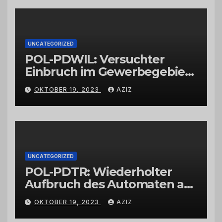
UNCATEGORIZED
POL-PDWIL: Versuchter
Einbruch im Gewerbegebiet
Wittlich
OKTOBER 19, 2023
AZIZ
UNCATEGORIZED
POL-PDTR: Wiederholter
Aufbruch des Automaten am
Wohnmobilstellplatz in
OKTOBER 19, 2023
AZIZ
Hermeskeil am Labachweg