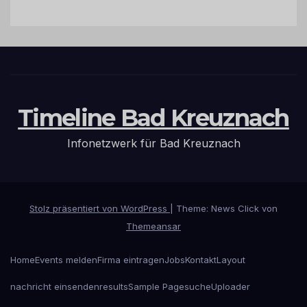
Timeline Bad Kreuznach
Infonetzwerk für Bad Kreuznach
Stolz präsentiert von WordPress
|
Theme: News Click von
Themeansar
Home
Events melden
Firma eintragen
Jobs
Kontakt
Layout
nachricht einsenden
results
Sample Page
suche
Uploader