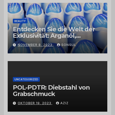
BEAUTY
Entdecken Sie die Welt der
Exklusivität: Arganöl,
Kaktusfeigenkernöl und
NOVEMBER 8, 2023
SONGUL
Schwarzkümmelöl von
vertrauenswürdigen
Großhändlern und Anbietern
UNCATEGORIZED
POL-PDTR: Diebstahl von
Grabschmuck
OKTOBER 19, 2023
AZIZ