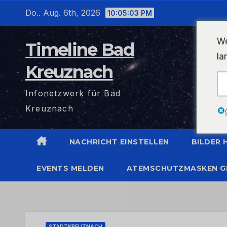
Zum
Do.. Aug. 6th, 2026
10:05:04 PM
Inhalt
wechseln
We
Timeline Bad
la
Kreuznach
Infonetzwerk für Bad
Kreuznach
NACHRICHT EINSTELLEN
BILDER
EVENTS MELDEN
ATEMSCHUTZMASKEN G
STADTKREUZNACH