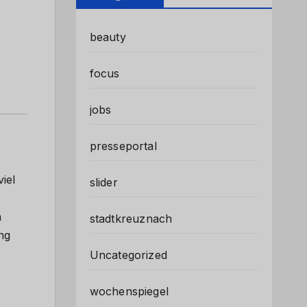
beauty
focus
jobs
presseportal
iel
slider
n
stadtkreuznach
ng
Uncategorized
wochenspiegel