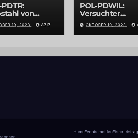
-PDTR:
POL-PDWIL:
stahl von
Versuchter
bschmuck
Einbruch im
OBER 19, 2023
AZIZ
OKTOBER 19, 2023
Gewerbegebiet
Wittlich
Home
Events melden
Firma eintra
eansar