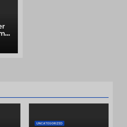
er
ume
UNCATEGORIZED