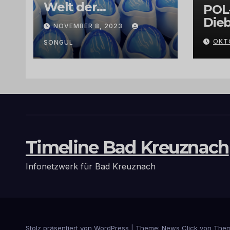
Welt der
POL
Exklusivität:
Dieb
NOVEMBER 8, 2023
Arganöl,
Gra
OKT
Kaktusfeigenkernöl
SONGUL
und
Schwarzkümmelöl
von
vertrauenswürdige
n Großhändlern
und Anbietern
Timeline Bad Kreuznach
Infonetzwerk für Bad Kreuznach
Stolz präsentiert von WordPress
|
Theme: News Click von
Them