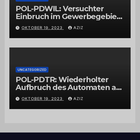
POL-PDWIL: Versuchter
Einbruch im Gewerbegebiet
Wittlich
OKTOBER 19, 2023
AZIZ
UNCATEGORIZED
POL-PDTR: Wiederholter
Aufbruch des Automaten am
Wohnmobilstellplatz in
OKTOBER 19, 2023
AZIZ
Hermeskeil am Labachweg