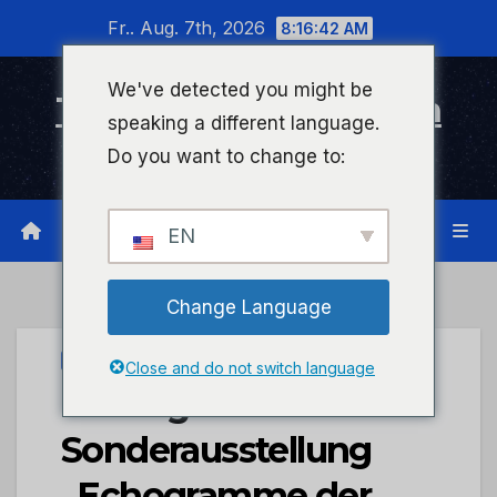
Zum
Fr.. Aug. 7th, 2026
8:16:43 AM
Inhalt
wechseln
We've detected you might be
Timeline Bad Kreuznach
speaking a different language.
Infonetzwerk für Bad Kreuznach
Do you want to change to:
EN
Change Language
STADTKREUZNACH
Close and do not switch language
Katalog zur
Sonderausstellung
„Echogramme der