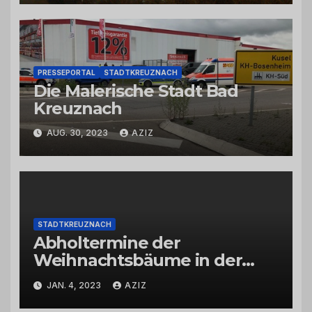
PRESSEPORTAL
STADTKREUZNACH
Die Malerische Stadt Bad
Kreuznach
AUG. 30, 2023
AZIZ
STADTKREUZNACH
Abholtermine der
Weihnachtsbäume in der
Kernstadt und in den
JAN. 4, 2023
AZIZ
Stadtteilen