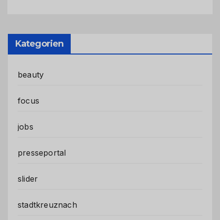
Kategorien
beauty
focus
jobs
presseportal
slider
stadtkreuznach