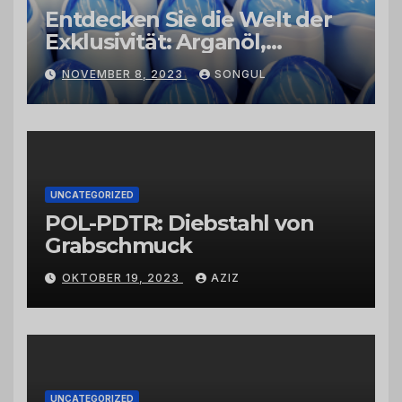
Entdecken Sie die Welt der
Exklusivität: Arganöl,
Kaktusfeigenkernöl und
NOVEMBER 8, 2023
SONGUL
Schwarzkümmelöl von
vertrauenswürdigen
Großhändlern und Anbietern
UNCATEGORIZED
POL-PDTR: Diebstahl von
Grabschmuck
OKTOBER 19, 2023
AZIZ
UNCATEGORIZED