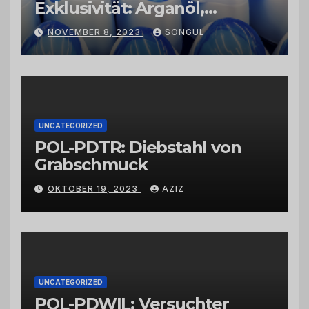
Exklusivität: Arganöl,
Kaktusfeigenkernöl und
NOVEMBER 8, 2023
SONGUL
Schwarzkümmelöl von
vertrauenswürdigen
Großhändlern und Anbietern
UNCATEGORIZED
POL-PDTR: Diebstahl von
Grabschmuck
OKTOBER 19, 2023
AZIZ
UNCATEGORIZED
POL-PDWIL: Versuchter