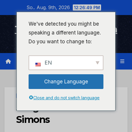
Zum
So.. Aug. 9th, 2026
12:26:49 PM
Inhalt
wechseln
We've detected you might be
Timeline Bad Kreuznach
speaking a different language.
Infonetzwerk für Bad Kreuznach
Do you want to change to:
EN
Change Language
FOCUS
Close and do not switch language
Jungautor Henrik
Simons