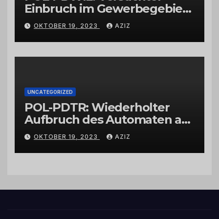
Einbruch im Gewerbegebiet
Wittlich
OKTOBER 19, 2023
AZIZ
UNCATEGORIZED
POL-PDTR: Wiederholter
Aufbruch des Automaten am
Wohnmobilstellplatz in
OKTOBER 19, 2023
AZIZ
Hermeskeil am Labachweg