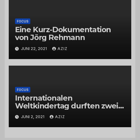
FOCUS
Eine Kurz-Dokumentation
von Jörg Rehmann
JUNI 22, 2021
AZIZ
FOCUS
Internationalen
Weltkindertag durften zwei
Kinder den Tierpark
JUNI 2, 2021
AZIZ
Rheinböllen interviewen!