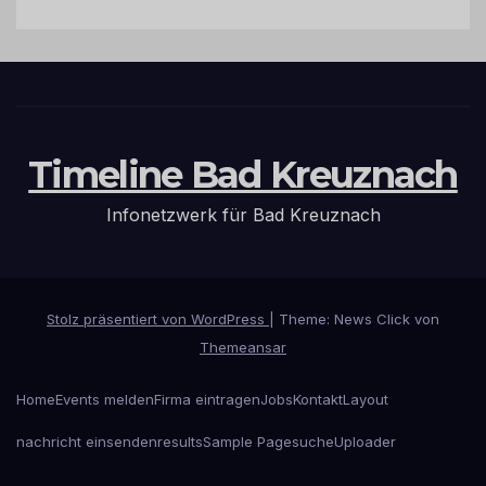
Timeline Bad Kreuznach
Infonetzwerk für Bad Kreuznach
Stolz präsentiert von WordPress
|
Theme: News Click von
Themeansar
Home
Events melden
Firma eintragen
Jobs
Kontakt
Layout
nachricht einsenden
results
Sample Page
suche
Uploader