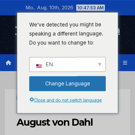
Zum
Mo.. Aug. 10th, 2026
10:47:54 AM
Inhalt
wechseln
We've detected you might be
Timeline Bad Kreuznach
speaking a different language.
Infonetzwerk für Bad Kreuznach
Do you want to change to:
EN
Change Language
FOCUS
Close and do not switch language
Josef Peil & Karl-
August von Dahl