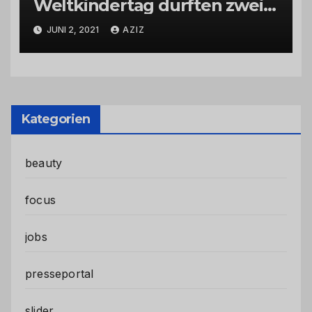
Weltkindertag durften zwei
Kinder den Tierpark
JUNI 2, 2021
AZIZ
Rheinböllen interviewen!
Kategorien
beauty
focus
jobs
presseportal
slider