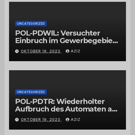
UNCATEGORIZED
POL-PDWIL: Versuchter
Einbruch im Gewerbegebiet
Wittlich
OKTOBER 19, 2023
AZIZ
UNCATEGORIZED
POL-PDTR: Wiederholter
Aufbruch des Automaten am
Wohnmobilstellplatz in
OKTOBER 19, 2023
AZIZ
Hermeskeil am Labachweg