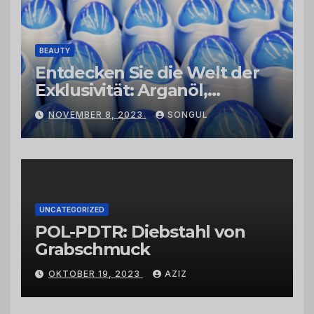
BEAUTY
Entdecken Sie die Welt der
Exklusivität: Arganöl,
Kaktusfeigenkernöl und
NOVEMBER 8, 2023
SONGUL
Schwarzkümmelöl von
vertrauenswürdigen
Großhändlern und Anbietern
UNCATEGORIZED
POL-PDTR: Diebstahl von
Grabschmuck
OKTOBER 19, 2023
AZIZ