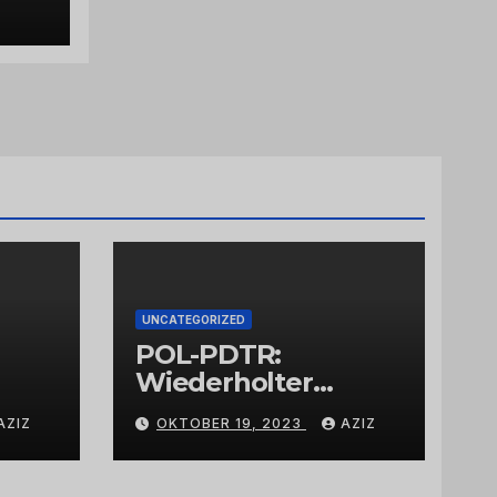
UNCATEGORIZED
POL-PDTR:
Wiederholter
Aufbruch des
AZIZ
OKTOBER 19, 2023
AZIZ
Automaten am
Wohnmobilstellplat
z in Hermeskeil am