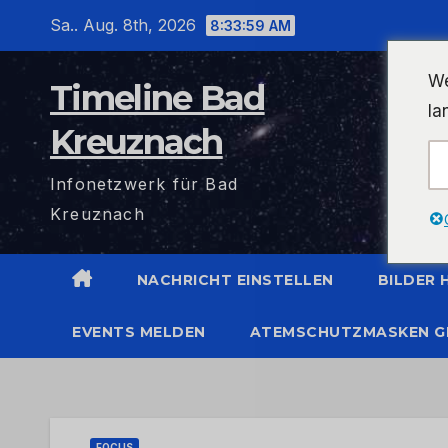
Zum
Sa.. Aug. 8th, 2026
8:34:00 AM
Inhalt
wechseln
We
Timeline Bad
la
Kreuznach
Infonetzwerk für Bad
Kreuznach
NACHRICHT EINSTELLEN
BILDER
EVENTS MELDEN
ATEMSCHUTZMASKEN G
FOCUS