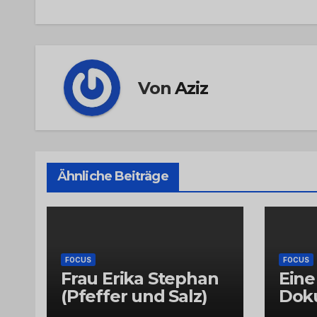
Von
Aziz
Ähnliche Beiträge
FOCUS
FOCUS
Frau Erika Stephan
Eine
(Pfeffer und Salz)
Dok
Jör