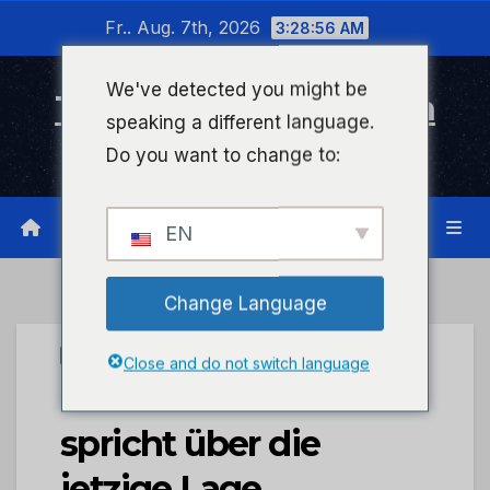
Zum
Fr.. Aug. 7th, 2026
3:28:56 AM
Inhalt
wechseln
We've detected you might be
Timeline Bad Kreuznach
speaking a different language.
Infonetzwerk für Bad Kreuznach
Do you want to change to:
EN
Change Language
FOCUS
Close and do not switch language
Herr Michael Boos
spricht über die
jetzige Lage