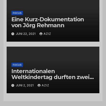
FOCUS
Eine Kurz-Dokumentation
von Jörg Rehmann
JUNI 22, 2021
AZIZ
FOCUS
Internationalen
Weltkindertag durften zwei
Kinder den Tierpark
JUNI 2, 2021
AZIZ
Rheinböllen interviewen!