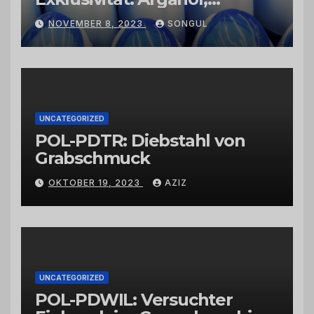
Kaktusfeigenkernöl und
NOVEMBER 8, 2023
SONGUL
Schwarzkümmelöl von
vertrauenswürdigen
Großhändlern und Anbietern
UNCATEGORIZED
POL-PDTR: Diebstahl von
Grabschmuck
OKTOBER 19, 2023
AZIZ
UNCATEGORIZED
POL-PDWIL: Versuchter