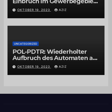
Einbruch im Gewerbegebiet
Wittlich
OKTOBER 19, 2023
AZIZ
UNCATEGORIZED
POL-PDTR: Wiederholter
Aufbruch des Automaten am
Wohnmobilstellplatz in
OKTOBER 19, 2023
AZIZ
Hermeskeil am Labachweg