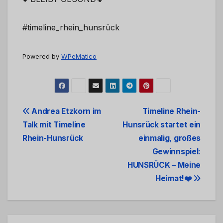
#timeline_rhein_hunsrück
Powered by
WPeMatico
Beitrags-
Andrea Etzkorn im
Timeline Rhein-
Talk mit Timeline
Hunsrück startet ein
Navigation
Rhein-Hunsrück
einmalig, großes
Gewinnspiel:
HUNSRÜCK – Meine
Heimat!❤️