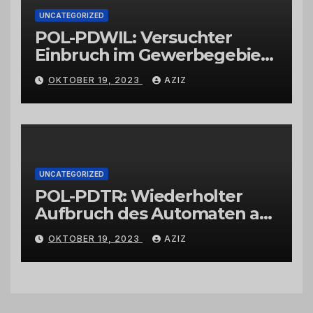
UNCATEGORIZED
POL-PDWIL: Versuchter
Einbruch im Gewerbegebiet
Wittlich
OKTOBER 19, 2023
AZIZ
UNCATEGORIZED
POL-PDTR: Wiederholter
Aufbruch des Automaten am
Wohnmobilstellplatz in
OKTOBER 19, 2023
AZIZ
Hermeskeil am Labachweg