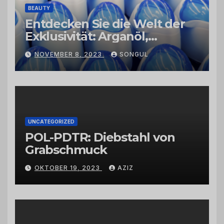
BEAUTY
Entdecken Sie die Welt der
Exklusivität: Arganöl,
Kaktusfeigenkernöl und
NOVEMBER 8, 2023
SONGUL
Schwarzkümmelöl von
vertrauenswürdigen
Großhändlern und Anbietern
UNCATEGORIZED
POL-PDTR: Diebstahl von
Grabschmuck
OKTOBER 19, 2023
AZIZ