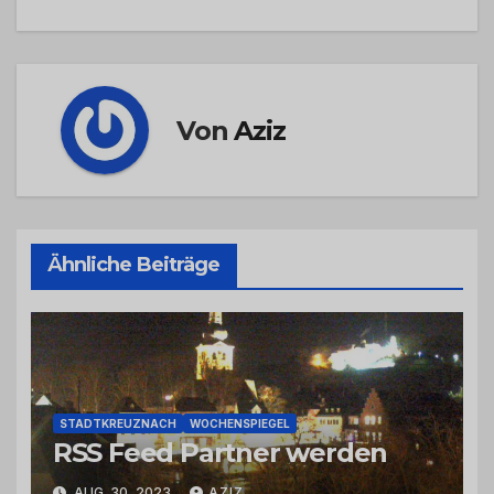
Von
Aziz
Ähnliche Beiträge
STADTKREUZNACH
WOCHENSPIEGEL
RSS Feed Partner werden
AUG. 30, 2023
AZIZ