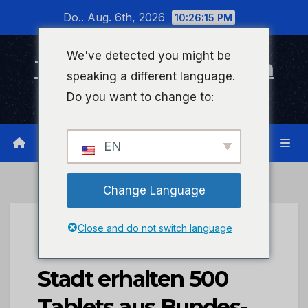
Zum
Do.. Aug. 6th, 2026
10:26:16 PM
Inhalt
wechseln
We've detected you might be
Timeline Bad Kreuznach
speaking a different language.
Infonetzwerk für Bad Kreuznach
Do you want to change to:
EN
Change Language
STADTKREUZNACH
Close and do not switch language
Grundschulen der
Stadt erhalten 500
Tablets aus Bundes-