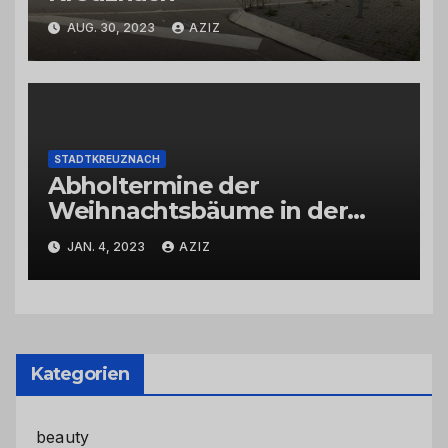
AUG. 30, 2023
AZIZ
STADTKREUZNACH
Abholtermine der
Weihnachtsbäume in der
Kernstadt und in den
JAN. 4, 2023
AZIZ
Stadtteilen
Kategorien
beauty