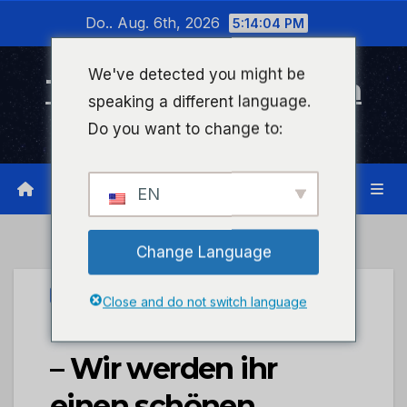
Zum
Do.. Aug. 6th, 2026
5:14:05 PM
Inhalt
wechseln
We've detected you might be
Timeline Bad Kreuznach
speaking a different language.
Infonetzwerk für Bad Kreuznach
Do you want to change to:
EN
Change Language
STADTKREUZNACH
Close and do not switch language
Gold für Ricarda Funk
– Wir werden ihr
einen schönen