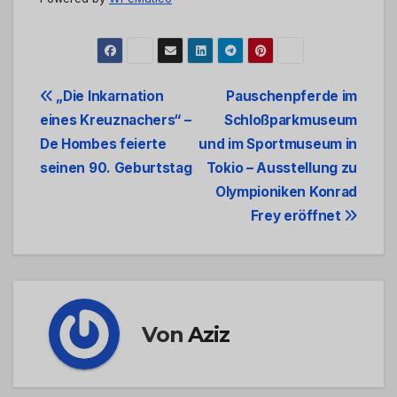
Beitrags-
„Die Inkarnation
Pauschenpferde im
eines Kreuznachers“ –
Schloßparkmuseum
Navigation
De Hombes feierte
und im Sportmuseum in
seinen 90. Geburtstag
Tokio – Ausstellung zu
Olympioniken Konrad
Frey eröffnet
Von
Aziz