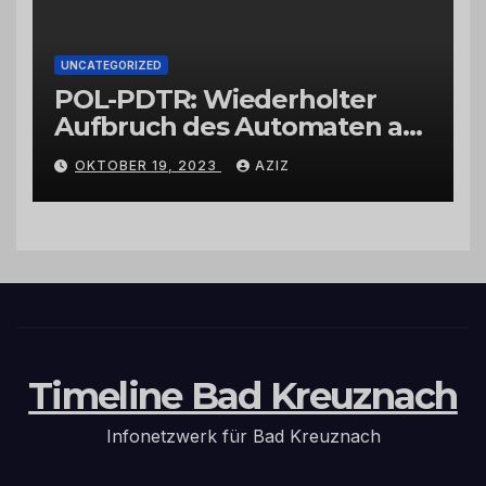
UNCATEGORIZED
POL-PDTR: Wiederholter
Aufbruch des Automaten am
Wohnmobilstellplatz in
OKTOBER 19, 2023
AZIZ
Hermeskeil am Labachweg
Timeline Bad Kreuznach
Infonetzwerk für Bad Kreuznach