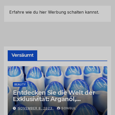
Erfahre wie du hier Werbung schalten kannst.
Versäumt
BEAUTY
Entdecken Sie die Welt der
Exklusivität: Arganöl,
Kaktusfeigenkernöl und
NOVEMBER 8, 2023
SONGUL
Schwarzkümmelöl von