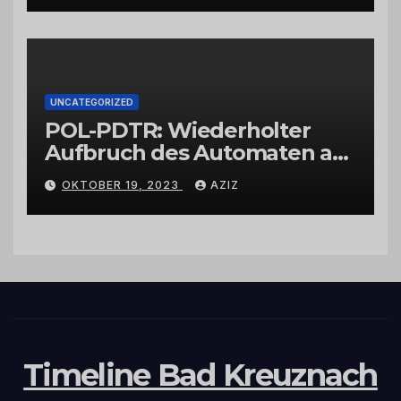
UNCATEGORIZED
POL-PDTR: Wiederholter
Aufbruch des Automaten am
Wohnmobilstellplatz in
OKTOBER 19, 2023
AZIZ
Hermeskeil am Labachweg
Timeline Bad Kreuznach