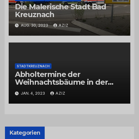
Die Malerische Stadt Bad
Kreuznach
AUG. 30, 2023
AZIZ
STADTKREUZNACH
Abholtermine der
Weihnachtsbäume in der
Kernstadt und in den
JAN. 4, 2023
AZIZ
Stadtteilen
Kategorien