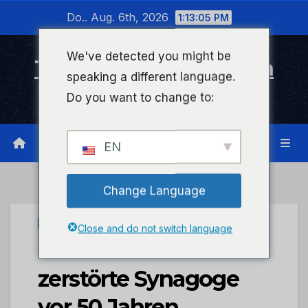
Zum
Do.. Aug. 6th, 2026
1:13:05 PM
Inhalt
wechseln
We've detected you might be
Timeline Bad Kreuznach
speaking a different language.
Infonetzwerk für Bad Kreuznach
Do you want to change to:
EN
Change Language
STADTKREUZNACH
Close and do not switch language
Gedenktafel für die
zerstörte Synagoge
vor 50 Jahren