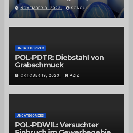
Kaktusfeigenkernöl und
NOVEMBER 8, 2023
SONGUL
Schwarzkümmelöl von
vertrauenswürdigen
Großhändlern und Anbietern
UNCATEGORIZED
POL-PDTR: Diebstahl von
Grabschmuck
OKTOBER 19, 2023
AZIZ
UNCATEGORIZED
POL-PDWIL: Versuchter
Einbruch im Gewerbegebiet