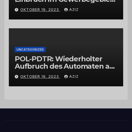
Wittlich
OKTOBER 19, 2023
AZIZ
UNCATEGORIZED
POL-PDTR: Wiederholter
Aufbruch des Automaten am
Wohnmobilstellplatz in
OKTOBER 19, 2023
AZIZ
Hermeskeil am Labachweg