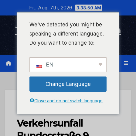
Zum
Fr.. Aug. 7th, 2026
3:38:50 AM
Inhalt
wechseln
We've detected you might be
Timeline Bad Kreuznach
speaking a different language.
Infonetzwerk für Bad Kreuznach
Do you want to change to:
EN
Change Language
UNCATEGORIZED
Close and do not switch language
FW Frankenthal:
Verkehrsunfall
Bundesstraße 9