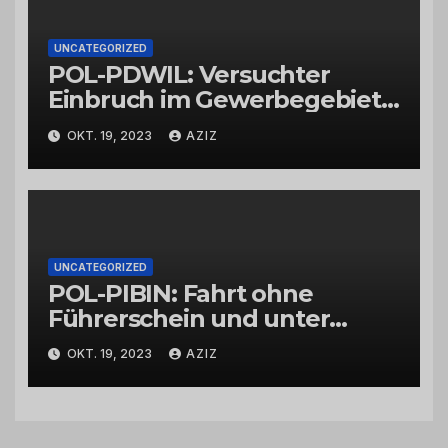
UNCATEGORIZED
POL-PDWIL: Versuchter
Einbruch im Gewerbegebiet
Wittlich
OKT. 19, 2023
AZIZ
UNCATEGORIZED
POL-PIBIN: Fahrt ohne
Führerschein und unter
Einfluss von Drogen
OKT. 19, 2023
AZIZ