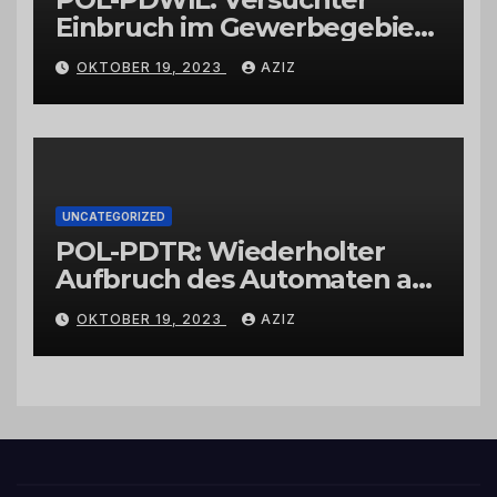
Einbruch im Gewerbegebiet
Wittlich
OKTOBER 19, 2023
AZIZ
UNCATEGORIZED
POL-PDTR: Wiederholter
Aufbruch des Automaten am
Wohnmobilstellplatz in
OKTOBER 19, 2023
AZIZ
Hermeskeil am Labachweg