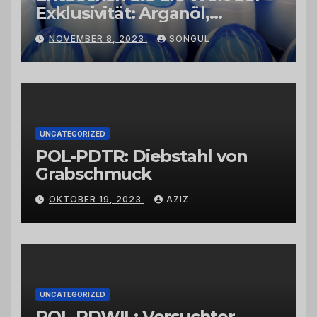
Exklusivität: Arganöl,
Kaktusfeigenkernöl und
NOVEMBER 8, 2023
SONGUL
Schwarzkümmelöl von
vertrauenswürdigen
Großhändlern und Anbietern
UNCATEGORIZED
POL-PDTR: Diebstahl von
Grabschmuck
OKTOBER 19, 2023
AZIZ
UNCATEGORIZED
POL-PDWIL: Versuchter