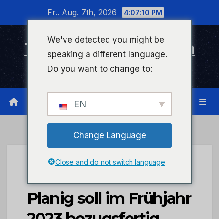
Zum
Fr.. Aug. 7th, 2026
4:07:10 PM
Inhalt
wechseln
We've detected you might be
Timeline Bad Kreuznach
speaking a different language.
Infonetzwerk für Bad Kreuznach
Do you want to change to:
EN
Change Language
STADTKREUZNACH
Close and do not switch language
Feuerwehr Ost in
Planig soll im Frühjahr
2023 bezugsfertig