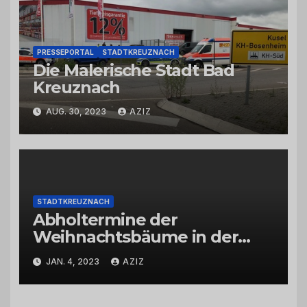
PRESSEPORTAL
STADTKREUZNACH
Die Malerische Stadt Bad
Kreuznach
AUG. 30, 2023
AZIZ
STADTKREUZNACH
Abholtermine der
Weihnachtsbäume in der
Kernstadt und in den
JAN. 4, 2023
AZIZ
Stadtteilen