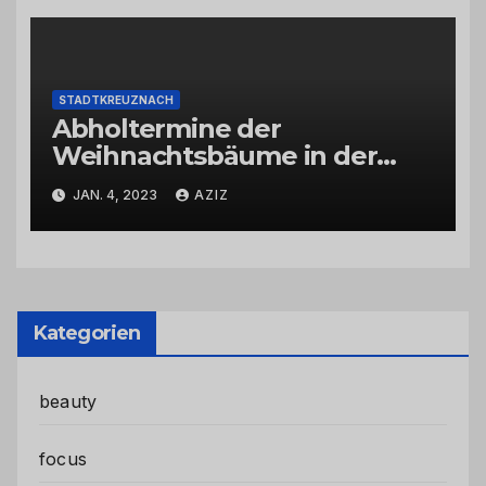
STADTKREUZNACH
Abholtermine der
Weihnachtsbäume in der
Kernstadt und in den
JAN. 4, 2023
AZIZ
Stadtteilen
Kategorien
beauty
focus