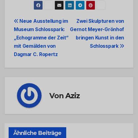
Beitrags-
Neue Ausstellung im
Zwei Skulpturen von
Museum Schlosspark:
Gernot Meyer-Grönhof
Navigation
„Echogramme der Zeit“
bringen Kunst in den
mit Gemälden von
Schlosspark
Dagmar C. Ropertz
Von
Aziz
Ähnliche Beiträge