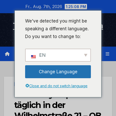
Zum
Fr.. Aug. 7th, 2026
1:25:08 PM
Inhalt
wechseln
We've detected you might be
Timeline Bad Kreuznach
speaking a different language.
Infonetzwerk für Bad Kreuznach
Do you want to change to:
EN
Change Language
STADTKREUZNACH
Close and do not switch language
Dr. Duddy impft
täglich in der
Wilhelmstraße 21 – OB