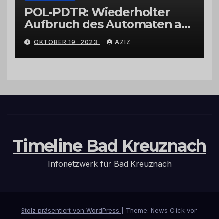
POL-PDTR: Wiederholter
Aufbruch des Automaten am
Wohnmobilstellplatz in
OKTOBER 19, 2023
AZIZ
Hermeskeil am Labachweg
Timeline Bad Kreuznach
Infonetzwerk für Bad Kreuznach
Stolz präsentiert von WordPress
|
Theme: News Click von