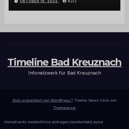
OKTOBER 19, 2023
AZIZ
Hermeskeil am Labachweg
Timeline Bad Kreuznach
Infonetzwerk für Bad Kreuznach
Stolz präsentiert von WordPress
|
Theme: News Click von
Themeansar
Home
Events melden
Firma eintragen
Jobs
Kontakt
Layout