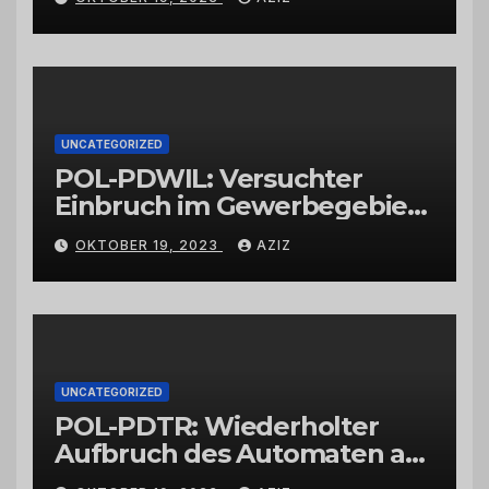
UNCATEGORIZED
POL-PDWIL: Versuchter
Einbruch im Gewerbegebiet
Wittlich
OKTOBER 19, 2023
AZIZ
UNCATEGORIZED
POL-PDTR: Wiederholter
Aufbruch des Automaten am
Wohnmobilstellplatz in