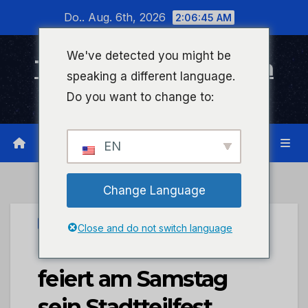
Zum
Do.. Aug. 6th, 2026
2:06:46 AM
Inhalt
wechseln
We've detected you might be
Timeline Bad Kreuznach
speaking a different language.
Infonetzwerk für Bad Kreuznach
Do you want to change to:
EN
Change Language
STADTKREUZNACH
Close and do not switch language
Das Pariser Viertel
feiert am Samstag
sein Stadtteilfest