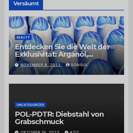
Versäumt
BEAUTY
Entdecken Sie die Welt der
Exklusivität: Arganöl,
Kaktusfeigenkernöl und
NOVEMBER 8, 2023
SONGUL
Schwarzkümmelöl von
vertrauenswürdigen
Großhändlern und Anbietern
UNCATEGORIZED
POL-PDTR: Diebstahl von
Grabschmuck
OKTOBER 19, 2023
AZIZ