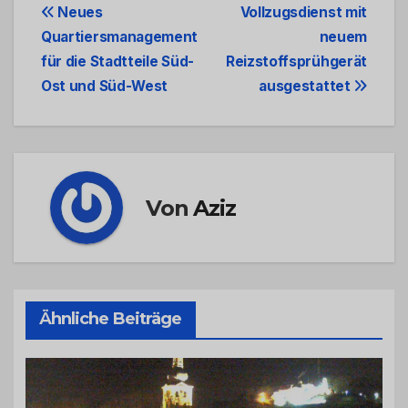
Beitrags-
Neues
Vollzugsdienst mit
Quartiersmanagement
neuem
Navigation
für die Stadtteile Süd-
Reizstoffsprühgerät
Ost und Süd-West
ausgestattet
Von
Aziz
Ähnliche Beiträge