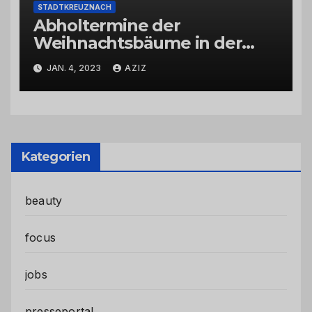
STADTKREUZNACH
Abholtermine der
Weihnachtsbäume in der
Kernstadt und in den
JAN. 4, 2023
AZIZ
Stadtteilen
Kategorien
beauty
focus
jobs
presseportal