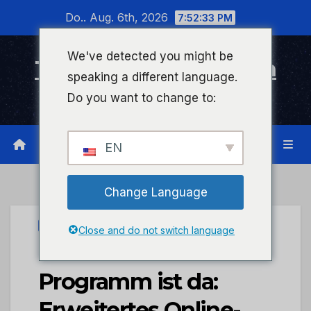
Zum
Do.. Aug. 6th, 2026
7:52:33 PM
Inhalt
wechseln
We've detected you might be
Timeline Bad Kreuznach
speaking a different language.
Infonetzwerk für Bad Kreuznach
Do you want to change to:
EN
Change Language
STADTKREUZNACH
Close and do not switch language
Das neue VHS-
Programm ist da:
Erweitertes Online-