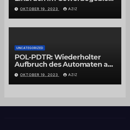
Wittlich
OKTOBER 19, 2023
AZIZ
UNCATEGORIZED
POL-PDTR: Wiederholter
Aufbruch des Automaten am
Wohnmobilstellplatz in
OKTOBER 19, 2023
AZIZ
Hermeskeil am Labachweg