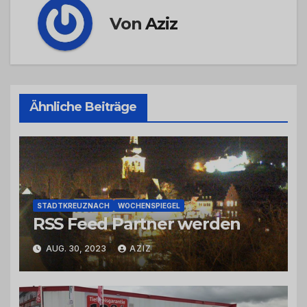
Von
Aziz
Ähnliche Beiträge
STADTKREUZNACH
WOCHENSPIEGEL
RSS Feed Partner werden
AUG. 30, 2023
AZIZ