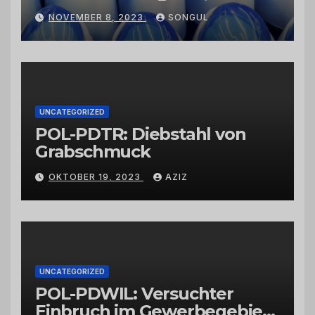
Kaktusfeigenkernöl und
NOVEMBER 8, 2023
SONGUL
Schwarzkümmelöl von
vertrauenswürdigen
Großhändlern und Anbietern
UNCATEGORIZED
POL-PDTR: Diebstahl von
Grabschmuck
OKTOBER 19, 2023
AZIZ
UNCATEGORIZED
POL-PDWIL: Versuchter
Einbruch im Gewerbegebiet