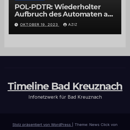
POL-PDTR: Wiederholter
Aufbruch des Automaten am
Wohnmobilstellplatz in
OKTOBER 19, 2023
AZIZ
Hermeskeil am Labachweg
Timeline Bad Kreuznach
Infonetzwerk für Bad Kreuznach
Stolz präsentiert von WordPress
|
Theme: News Click von