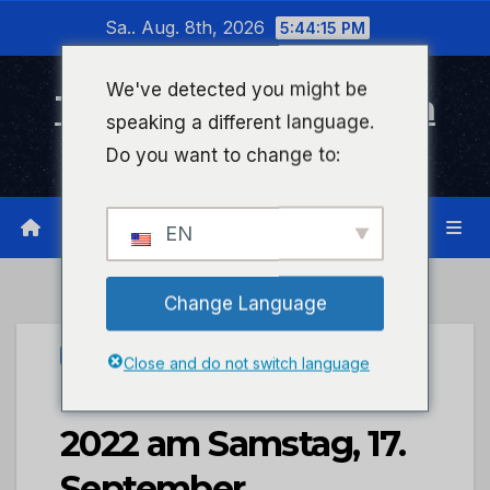
Zum
Sa.. Aug. 8th, 2026
5:44:15 PM
Inhalt
wechseln
We've detected you might be
Timeline Bad Kreuznach
speaking a different language.
Infonetzwerk für Bad Kreuznach
Do you want to change to:
EN
Change Language
STADTKREUZNACH
Close and do not switch language
CSD Bad Kreuznach
2022 am Samstag, 17.
September