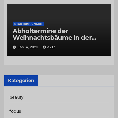
STADTKREUZNACH
Abholtermine der
Weihnachtsbäume in der
Kernstadt und in den
JAN. 4, 2023
AZIZ
Stadtteilen
Kategorien
beauty
focus