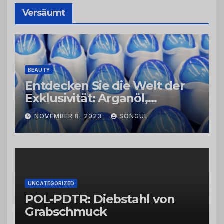
Versäumt
BEAUTY
Entdecken Sie die Welt der
Exklusivität: Arganöl,
Kaktusfeigenkernöl und
NOVEMBER 8, 2023
SONGUL
Schwarzkümmelöl von
vertrauenswürdigen
Großhändlern und Anbietern
UNCATEGORIZED
POL-PDTR: Diebstahl von
Grabschmuck