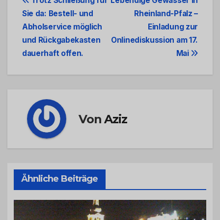
Beitrags-
Trotz Schließung für
Lebendige Gewässer in
Sie da: Bestell- und
Rheinland-Pfalz –
Navigation
Abholservice möglich
Einladung zur
und Rückgabekasten
Onlinediskussion am 17.
dauerhaft offen.
Mai
Von
Aziz
Ähnliche Beiträge