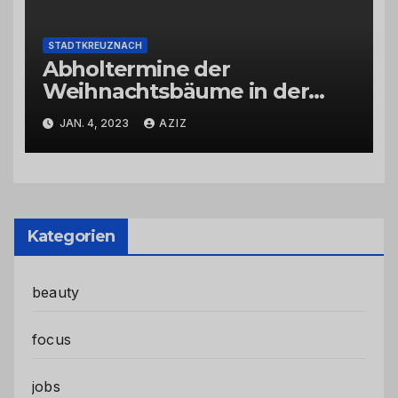
STADTKREUZNACH
Abholtermine der
Weihnachtsbäume in der
Kernstadt und in den
JAN. 4, 2023
AZIZ
Stadtteilen
Kategorien
beauty
focus
jobs