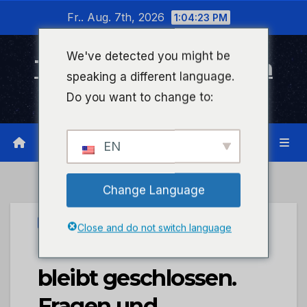
Zum
Fr.. Aug. 7th, 2026
1:04:23 PM
Inhalt
wechseln
We've detected you might be
Timeline Bad Kreuznach
speaking a different language.
Infonetzwerk für Bad Kreuznach
Do you want to change to:
EN
Change Language
STADTKREUZNACH
Close and do not switch language
Corona: Bibliothek
bleibt geschlossen.
Fragen und