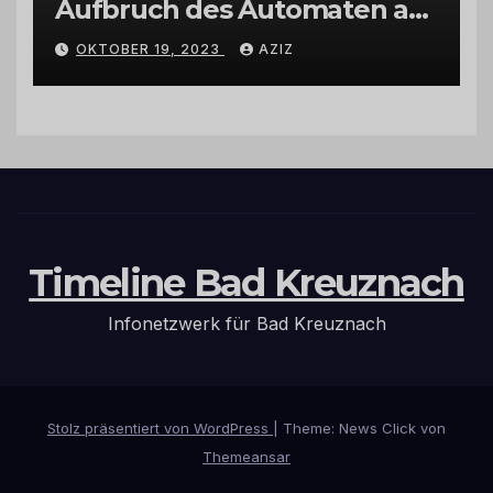
Aufbruch des Automaten am
Wohnmobilstellplatz in
OKTOBER 19, 2023
AZIZ
Hermeskeil am Labachweg
Timeline Bad Kreuznach
Infonetzwerk für Bad Kreuznach
Stolz präsentiert von WordPress
|
Theme: News Click von
Themeansar