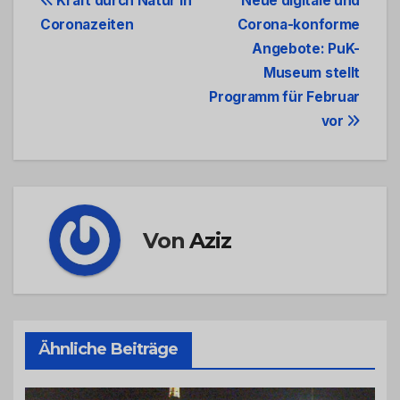
Beitrags-
Kraft durch Natur in
Neue digitale und
Coronazeiten
Corona-konforme
Navigation
Angebote: PuK-
Museum stellt
Programm für Februar
vor
Von
Aziz
Ähnliche Beiträge