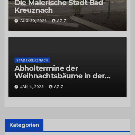
Die Malerische Stadt Bad
Kreuznach
AUG. 30, 2023
AZIZ
STADTKREUZNACH
Abholtermine der
Weihnachtsbäume in der
Kernstadt und in den
JAN. 4, 2023
AZIZ
Stadtteilen
Kategorien