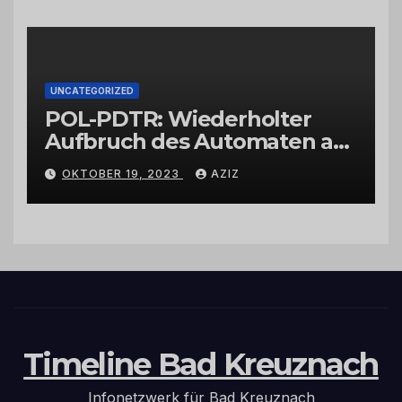
UNCATEGORIZED
POL-PDTR: Wiederholter
Aufbruch des Automaten am
Wohnmobilstellplatz in
OKTOBER 19, 2023
AZIZ
Hermeskeil am Labachweg
Timeline Bad Kreuznach
Infonetzwerk für Bad Kreuznach