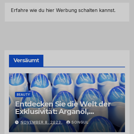
Erfahre wie du hier Werbung schalten kannst.
Versäumt
BEAUTY
Entdecken Sie die Welt der
Exklusivität: Arganöl,
Kaktusfeigenkernöl und
NOVEMBER 8, 2023
SONGUL
Schwarzkümmelöl von
vertrauenswürdigen