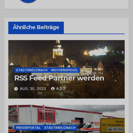
Ähnliche Beiträge
STADTKREUZNACH
WOCHENSPIEGEL
RSS Feed Partner werden
AUG. 30, 2023
AZIZ
PRESSEPORTAL
STADTKREUZNACH