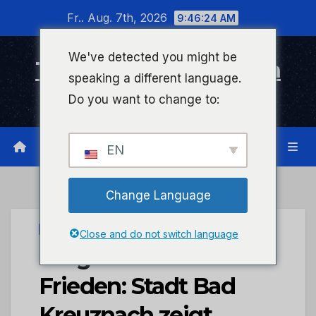
Zum
Fr.. Aug. 7th, 2026
9:46:25 AM
Inhalt
wechseln
We've detected you might be
Timeline Bad Kreuznach
speaking a different language.
Infonetzwerk für Bad Kreuznach
Do you want to change to:
EN
Change Language
STADTKREUZNACH
Close and do not switch language
Bürgermeister für den
Frieden: Stadt Bad
Kreuznach zeigt