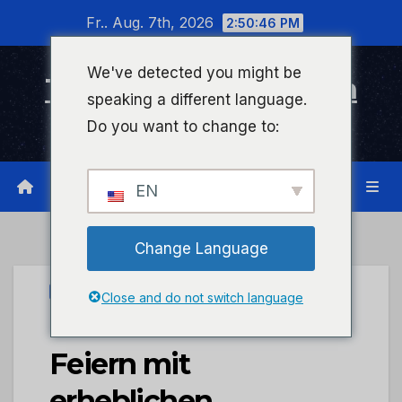
Zum
Fr.. Aug. 7th, 2026
2:50:46 PM
Inhalt
wechseln
We've detected you might be
Timeline Bad Kreuznach
speaking a different language.
Infonetzwerk für Bad Kreuznach
Do you want to change to:
EN
Change Language
STADTKREUZNACH
Close and do not switch language
Bischofsweihe –
Feiern mit
erheblichen