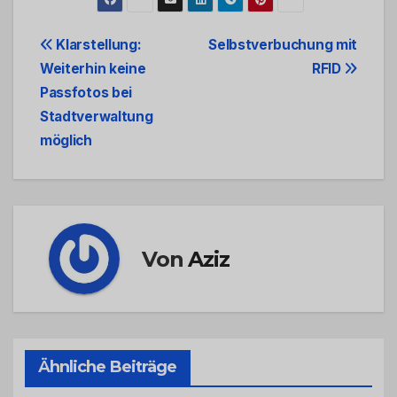
Beitrags-
Klarstellung:
Selbstverbuchung mit
Weiterhin keine
RFID
Navigation
Passfotos bei
Stadtverwaltung
möglich
Von
Aziz
Ähnliche Beiträge