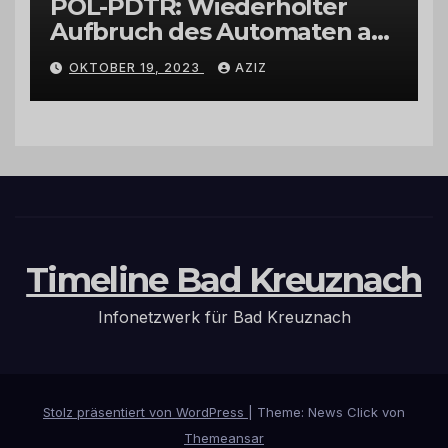
POL-PDTR: Wiederholter
Aufbruch des Automaten am
Wohnmobilstellplatz in
OKTOBER 19, 2023
AZIZ
Hermeskeil am Labachweg
Timeline Bad Kreuznach
Infonetzwerk für Bad Kreuznach
Stolz präsentiert von WordPress
|
Theme: News Click von
Themeansar