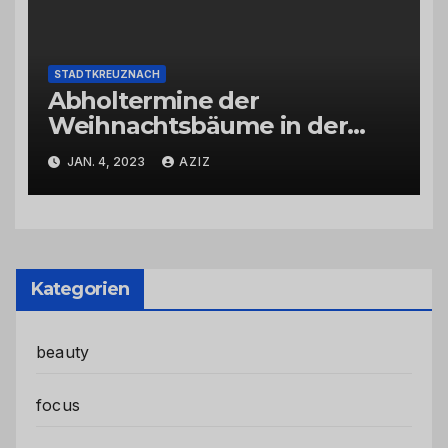
STADTKREUZNACH
Abholtermine der
Weihnachtsbäume in der
Kernstadt und in den
JAN. 4, 2023
AZIZ
Stadtteilen
Kategorien
beauty
focus