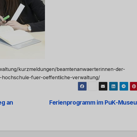
erwaltung/kurzmeldungen/beamtenanwaerterinnen-der-
-hochschule-fuer-oeffentliche-verwaltung/
eg an
Ferienprogramm im PuK-Muse