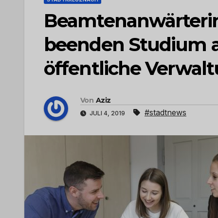
Beamtenanwärterin
beenden Studium a
öffentliche Verwal
Von
Aziz
#stadtnews
JULI 4, 2019