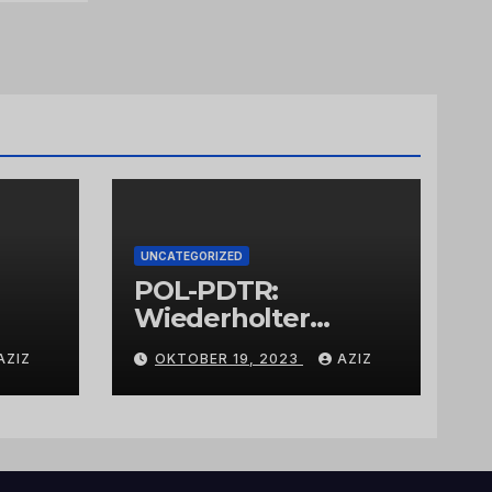
UNCATEGORIZED
POL-PDTR:
Wiederholter
Aufbruch des
AZIZ
OKTOBER 19, 2023
AZIZ
Automaten am
Wohnmobilstellplat
z in Hermeskeil am
Labachweg