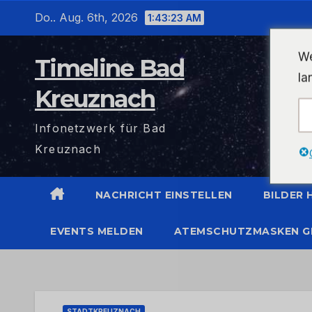
Zum
Do.. Aug. 6th, 2026
1:43:23 AM
Inhalt
wechseln
We
Timeline Bad
la
Kreuznach
Infonetzwerk für Bad
Kreuznach
NACHRICHT EINSTELLEN
BILDER
EVENTS MELDEN
ATEMSCHUTZMASKEN G
STADTKREUZNACH