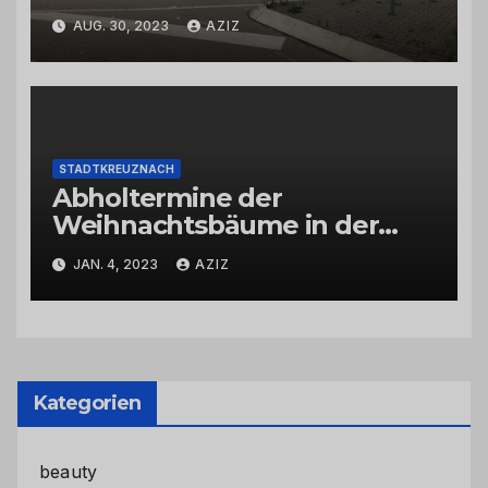
AUG. 30, 2023
AZIZ
STADTKREUZNACH
Abholtermine der
Weihnachtsbäume in der
Kernstadt und in den
JAN. 4, 2023
AZIZ
Stadtteilen
Kategorien
beauty