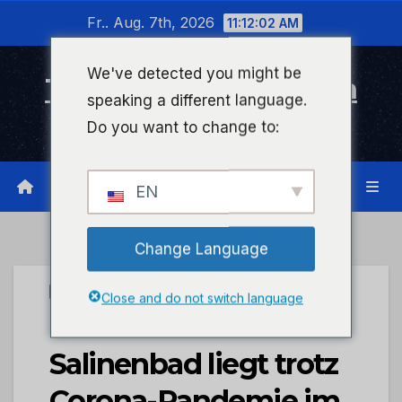
Zum
Fr.. Aug. 7th, 2026
11:12:03 AM
Inhalt
wechseln
We've detected you might be
Timeline Bad Kreuznach
speaking a different language.
Infonetzwerk für Bad Kreuznach
Do you want to change to:
EN
Change Language
STADTKREUZNACH
Close and do not switch language
Die Baustelle
Salinenbad liegt trotz
Corona-Pandemie im