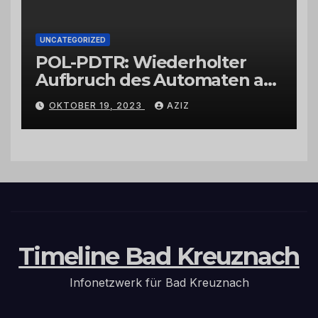
UNCATEGORIZED
POL-PDTR: Wiederholter
Aufbruch des Automaten am
Wohnmobilstellplatz in
OKTOBER 19, 2023
AZIZ
Hermeskeil am Labachweg
Timeline Bad Kreuznach
Infonetzwerk für Bad Kreuznach