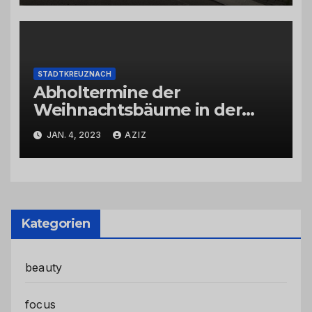
STADTKREUZNACH
Abholtermine der
Weihnachtsbäume in der
Kernstadt und in den
JAN. 4, 2023
AZIZ
Stadtteilen
Kategorien
beauty
focus