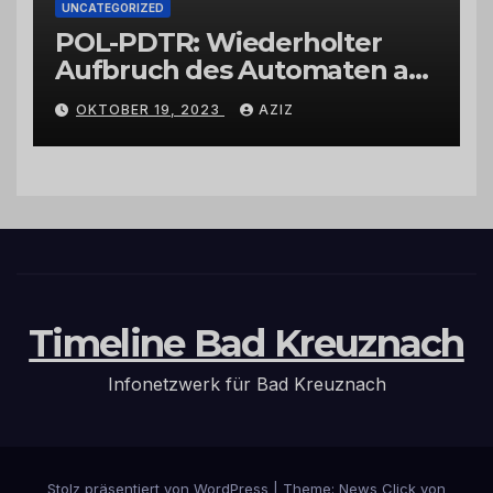
UNCATEGORIZED
POL-PDTR: Wiederholter
Aufbruch des Automaten am
Wohnmobilstellplatz in
OKTOBER 19, 2023
AZIZ
Hermeskeil am Labachweg
Timeline Bad Kreuznach
Infonetzwerk für Bad Kreuznach
Stolz präsentiert von WordPress
|
Theme: News Click von