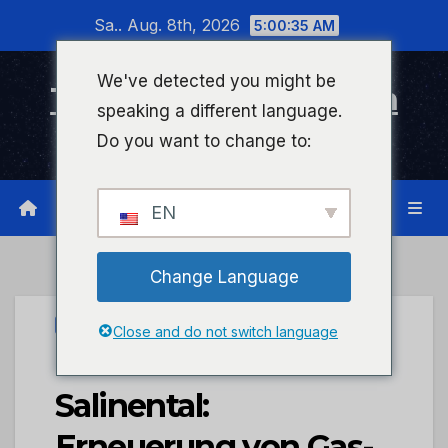
Zum
Sa.. Aug. 8th, 2026
5:00:35 AM
Inhalt
wechseln
We've detected you might be
Timeline Bad Kreuznach
speaking a different language.
Infonetzwerk für Bad Kreuznach
Do you want to change to:
EN
Change Language
STADTKREUZNACH
Close and do not switch language
Baustelle im
Salinental:
Erneuerung von Gas-,