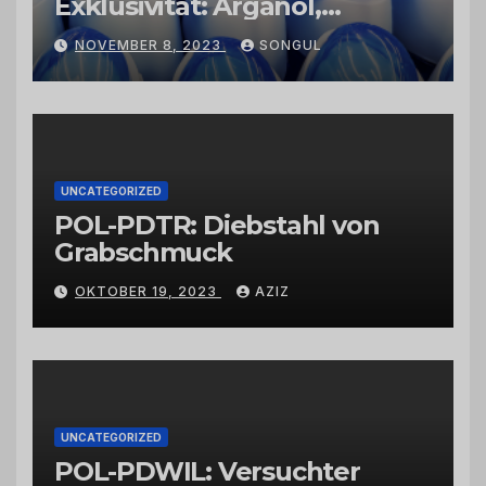
Exklusivität: Arganöl,
Kaktusfeigenkernöl und
NOVEMBER 8, 2023
SONGUL
Schwarzkümmelöl von
vertrauenswürdigen
Großhändlern und Anbietern
UNCATEGORIZED
POL-PDTR: Diebstahl von
Grabschmuck
OKTOBER 19, 2023
AZIZ
UNCATEGORIZED
POL-PDWIL: Versuchter