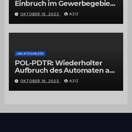
Einbruch im Gewerbegebiet
Wittlich
OKTOBER 19, 2023
AZIZ
UNCATEGORIZED
POL-PDTR: Wiederholter
Aufbruch des Automaten am
Wohnmobilstellplatz in
OKTOBER 19, 2023
AZIZ
Hermeskeil am Labachweg