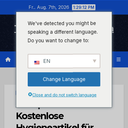
Zum
Fr.. Aug. 7th, 2026
1:29:12 PM
Inhalt
wechseln
We've detected you might be
Timeline Bad Kreuznach
speaking a different language.
Infonetzwerk für Bad Kreuznach
Do you want to change to:
EN
Change Language
STADTKREUZNACH
Close and do not switch language
Akzeptanz fördern:
Kostenlose
Hygieneartikel für