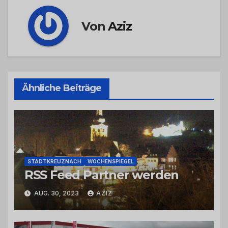
Von
Aziz
Ähnliche Beiträge
STADTKREUZNACH
WOCHENSPIEGEL
RSS Feed Partner werden
AUG. 30, 2023
AZIZ