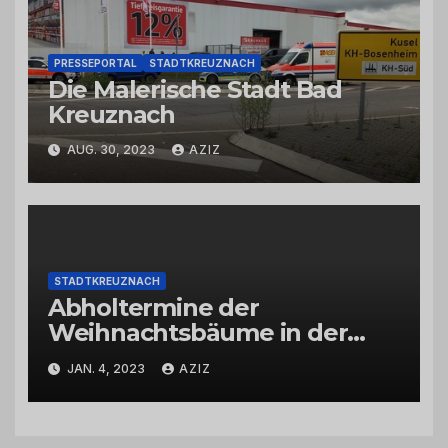
PRESSEPORTAL
STADTKREUZNACH
Die Malerische Stadt Bad
Kreuznach
AUG. 30, 2023
AZIZ
STADTKREUZNACH
Abholtermine der
Weihnachtsbäume in der
Kernstadt und in den
JAN. 4, 2023
AZIZ
Stadtteilen