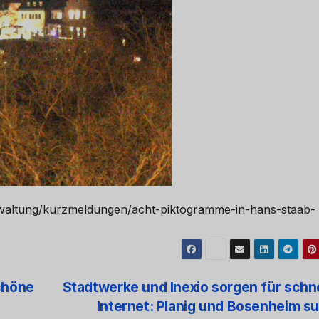
rwaltung/kurzmeldungen/acht-piktogramme-in-hans-staab-
chöne
Stadtwerke und Inexio sorgen für schn
Internet: Planig und Bosenheim s