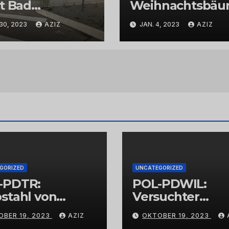
t Bad
Weihnachtsbä
uznach
in der Kernstadt
30, 2023
AZIZ
JAN. 4, 2023
AZIZ
und in den
Stadtteilen
GORIZED
UNCATEGORIZED
-PDTR:
POL-PDWIL:
stahl von
Versuchter
bschmuck
Einbruch im
OBER 19, 2023
AZIZ
OKTOBER 19, 2023
Gewerbegebiet