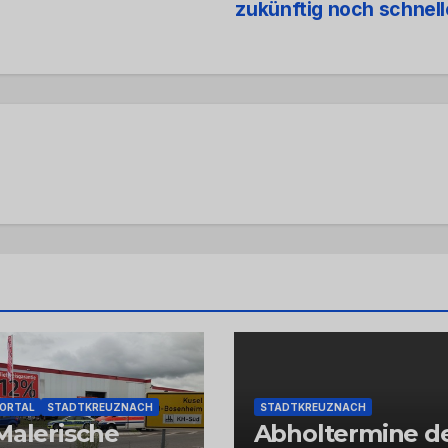
zukünftig noch schnel
PORTAL
STADTKREUZNACH
STADTKREUZNACH
Malerische
Abholtermine d