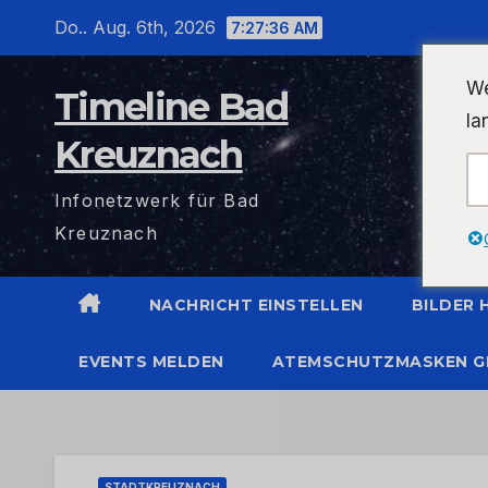
Zum
Do.. Aug. 6th, 2026
7:27:37 AM
Inhalt
wechseln
We
Timeline Bad
la
Kreuznach
Infonetzwerk für Bad
Kreuznach
NACHRICHT EINSTELLEN
BILDER
EVENTS MELDEN
ATEMSCHUTZMASKEN G
STADTKREUZNACH