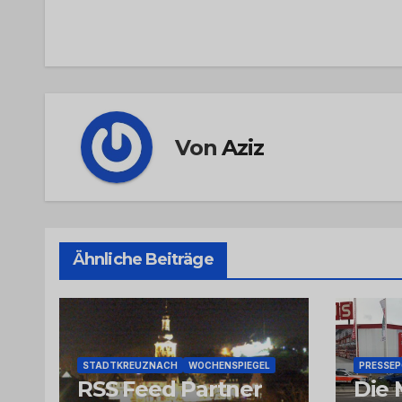
Navigation
Von
Aziz
Ähnliche Beiträge
STADTKREUZNACH
WOCHENSPIEGEL
PRESSE
RSS Feed Partner
Die 