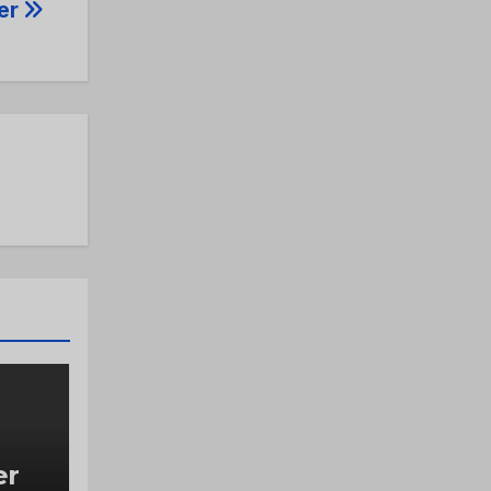
ler
er