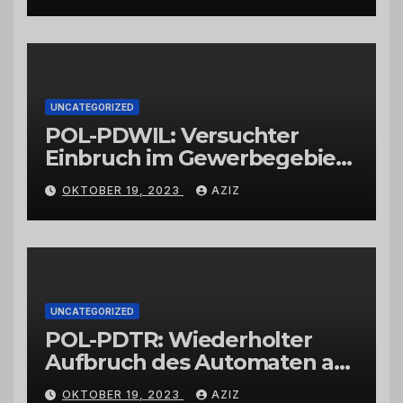
UNCATEGORIZED
POL-PDWIL: Versuchter
Einbruch im Gewerbegebiet
Wittlich
OKTOBER 19, 2023
AZIZ
UNCATEGORIZED
POL-PDTR: Wiederholter
Aufbruch des Automaten am
Wohnmobilstellplatz in
OKTOBER 19, 2023
AZIZ