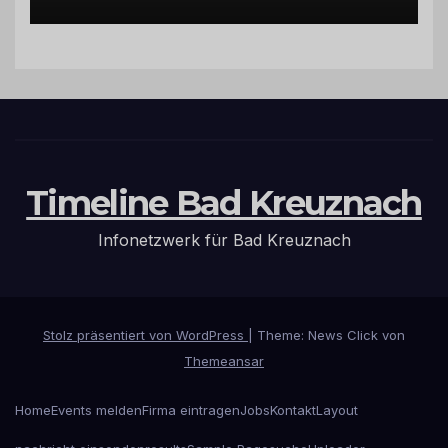
Hermeskeil am Labachweg
Timeline Bad Kreuznach
Infonetzwerk für Bad Kreuznach
Stolz präsentiert von WordPress
|
Theme: News Click von
Themeansar
Home
Events melden
Firma eintragen
Jobs
Kontakt
Layout