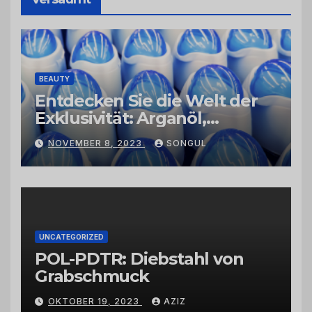
BEAUTY
Entdecken Sie die Welt der
Exklusivität: Arganöl,
Kaktusfeigenkernöl und
NOVEMBER 8, 2023
SONGUL
Schwarzkümmelöl von
vertrauenswürdigen
Großhändlern und Anbietern
UNCATEGORIZED
POL-PDTR: Diebstahl von
Grabschmuck
OKTOBER 19, 2023
AZIZ