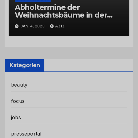
Abholtermine der
Weihnachtsbäume in der
Kernstadt und in den
JAN. 4, 2023
AZIZ
Stadtteilen
Kategorien
beauty
focus
jobs
presseportal