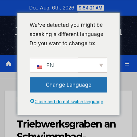
Zum
Do.. Aug. 6th, 2026
9:54:22 AM
Inhalt
wechseln
We've detected you might be
Timeline Bad Kreuznach
speaking a different language.
Infonetzwerk für Bad Kreuznach
Do you want to change to:
EN
Change Language
STADTKREUZNACH
Close and do not switch language
Abriss Überfahrt
Triebwerksgraben an
Schwimmbad-