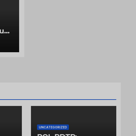
luch
g
UNCATEGORIZED