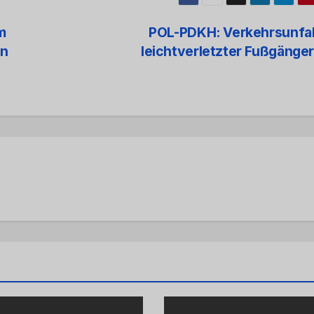
m
POL-PDKH: Verkehrsunfal
en
leichtverletzter Fußgänge