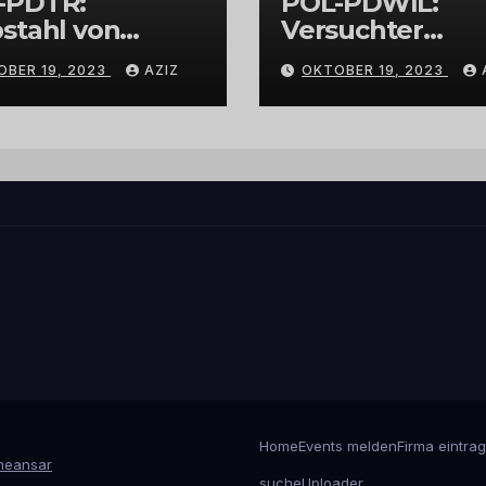
-PDTR:
POL-PDWIL:
stahl von
Versuchter
bschmuck
Einbruch im
OBER 19, 2023
AZIZ
OKTOBER 19, 2023
Gewerbegebiet
Wittlich
Home
Events melden
Firma eintra
eansar
suche
Uploader