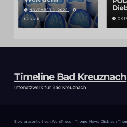
POL
Exklusivität:
Dieb
NOVEMBER 8, 2023
Arganöl,
Gra
OKT
Kaktusfeigenkernöl
SONGUL
und
Schwarzkümmelöl
von
vertrauenswürdige
n Großhändlern
und Anbietern
Timeline Bad Kreuznach
Infonetzwerk für Bad Kreuznach
Stolz präsentiert von WordPress
|
Theme: News Click von
Them