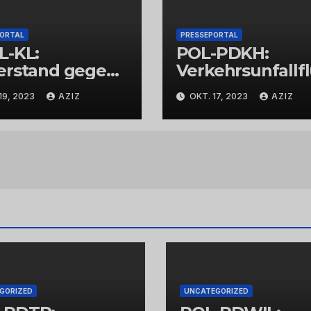
PORTAL
PRESSEPORTAL
L-KL:
POL-PDKH:
erstand gegen
Verkehrsunfallf
espolizisten
t nach
19, 2023
AZIZ
OKT. 17, 2023
AZIZ
Abbiegevorgan
GORIZED
UNCATEGORIZED