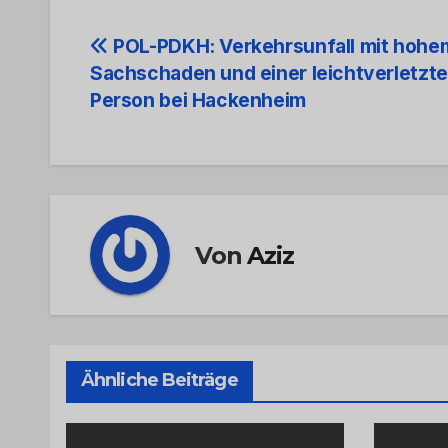
Beitrags-
POL-PDKH: Verkehrsunfall mit hohe
Sachschaden und einer leichtverletzt
Navigation
Person bei Hackenheim
Von
Aziz
Ähnliche Beiträge