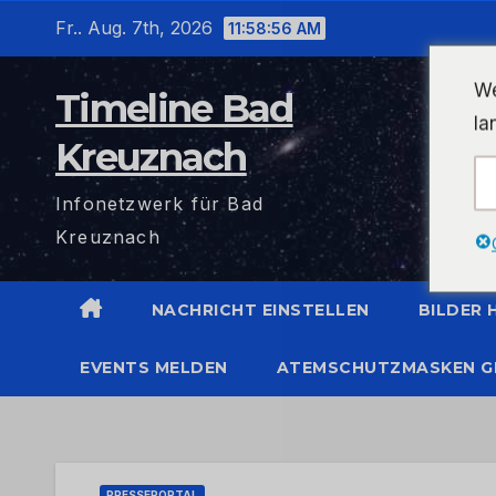
Zum
Fr.. Aug. 7th, 2026
11:58:57 AM
Inhalt
wechseln
We
Timeline Bad
la
Kreuznach
Infonetzwerk für Bad
Kreuznach
NACHRICHT EINSTELLEN
BILDER
EVENTS MELDEN
ATEMSCHUTZMASKEN G
PRESSEPORTAL