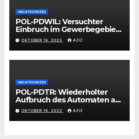
UNCATEGORIZED
POL-PDWIL: Versuchter
Einbruch im Gewerbegebiet
Wittlich
OKTOBER 19, 2023
AZIZ
UNCATEGORIZED
POL-PDTR: Wiederholter
Aufbruch des Automaten am
Wohnmobilstellplatz in
OKTOBER 19, 2023
AZIZ
Hermeskeil am Labachweg