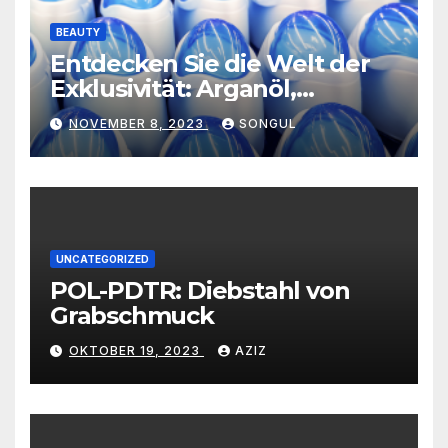
BEAUTY
Entdecken Sie die Welt der
Exklusivität: Arganöl,
Kaktusfeigenkernöl und
NOVEMBER 8, 2023
SONGUL
Schwarzkümmelöl von
vertrauenswürdigen
Großhändlern und Anbietern
UNCATEGORIZED
POL-PDTR: Diebstahl von
Grabschmuck
OKTOBER 19, 2023
AZIZ