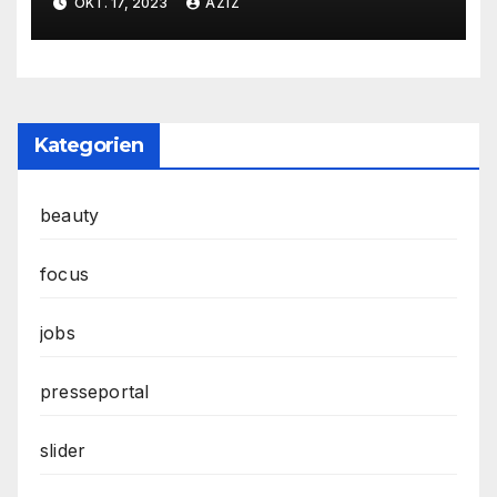
OKT. 17, 2023
AZIZ
Kategorien
beauty
focus
jobs
presseportal
slider