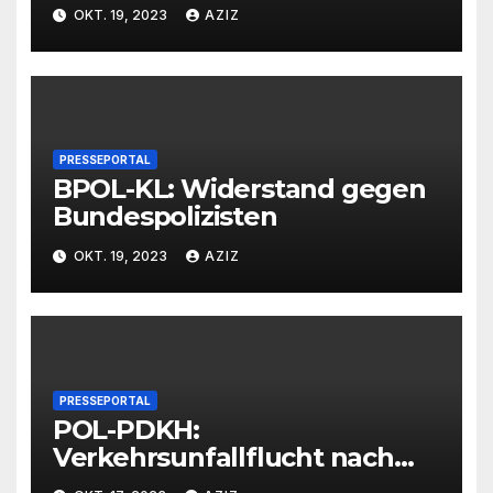
Bad Kreuznach beeinflusst
OKT. 19, 2023
AZIZ
Feierabendverkehr
PRESSEPORTAL
BPOL-KL: Widerstand gegen
Bundespolizisten
OKT. 19, 2023
AZIZ
PRESSEPORTAL
POL-PDKH:
Verkehrsunfallflucht nach
Abbiegevorgang