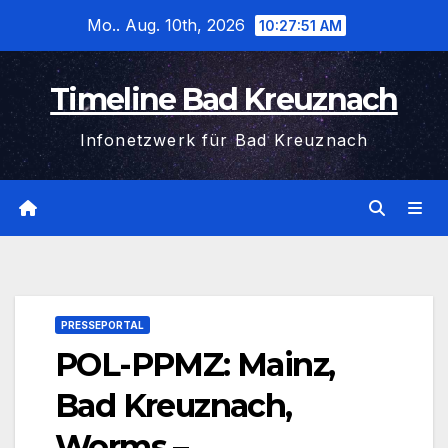
Zum
Mo.. Aug. 10th, 2026
10:27:51 AM
Inhalt
wechseln
Timeline Bad Kreuznach
Infonetzwerk für Bad Kreuznach
PRESSEPORTAL
POL-PPMZ: Mainz,
Bad Kreuznach,
Worms –