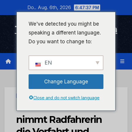
Zum
Do.. Aug. 6th, 2026
6:47:38 PM
Inhalt
wechseln
We've detected you might be
Timeline Bad Kreuznach
speaking a different language.
Infonetzwerk für Bad Kreuznach
Do you want to change to:
EN
Change Language
PRESSEPORTAL
Close and do not switch language
POL-PDKH: PKW
nimmt Radfahrerin
die Vorfahrt und