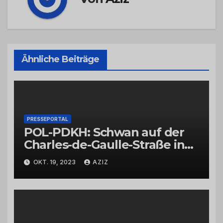
Ähnliche Beiträge
PRESSEPORTAL
POL-PDKH: Schwan auf der
Charles-de-Gaulle-Straße in
Bad Kreuznach beeinflusst
OKT. 19, 2023
AZIZ
Feierabendverkehr