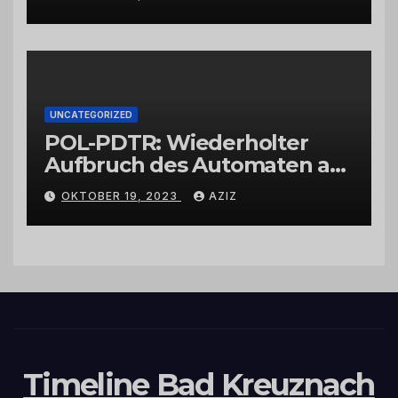
UNCATEGORIZED
POL-PDTR: Wiederholter
Aufbruch des Automaten am
Wohnmobilstellplatz in
OKTOBER 19, 2023
AZIZ
Hermeskeil am Labachweg
Timeline Bad Kreuznach