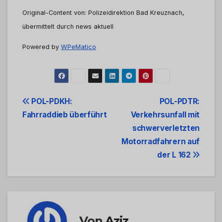
Original-Content von: Polizeidirektion Bad Kreuznach,
übermittelt durch news aktuell
Powered by
WPeMatico
Beitrags-
POL-PDKH:
POL-PDTR:
Fahrraddieb überführt
Verkehrsunfall mit
Navigation
schwerverletzten
Motorradfahrern auf
der L 162
Von
Aziz