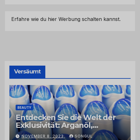
Erfahre wie du hier Werbung schalten kannst.
Versäumt
BEAUTY
Entdecken Sie die Welt der
Exklusivität: Arganöl,
Kaktusfeigenkernöl und
NOVEMBER 8, 2023
SONGUL