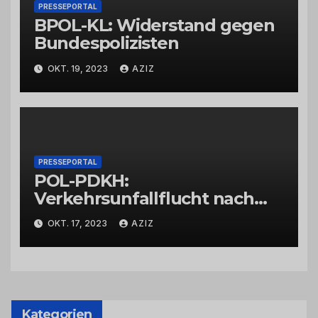
PRESSEPORTAL
BPOL-KL: Widerstand gegen
Bundespolizisten
OKT. 19, 2023
AZIZ
PRESSEPORTAL
POL-PDKH:
Verkehrsunfallflucht nach
Abbiegevorgang
OKT. 17, 2023
AZIZ
Kategorien