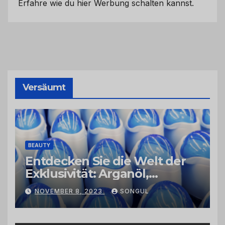
Erfahre wie du hier Werbung schalten kannst.
Versäumt
BEAUTY
Entdecken Sie die Welt der
Exklusivität: Arganöl,
Kaktusfeigenkernöl und
NOVEMBER 8, 2023
SONGUL
Schwarzkümmelöl von
vertrauenswürdigen
Großhändlern und Anbietern