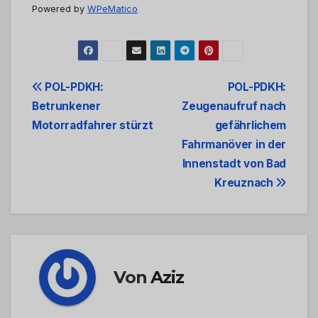
Powered by
WPeMatico
Beitrags-
POL-PDKH:
POL-PDKH:
Betrunkener
Zeugenaufruf nach
Navigation
Motorradfahrer stürzt
gefährlichem
Fahrmanöver in der
Innenstadt von Bad
Kreuznach
Von
Aziz