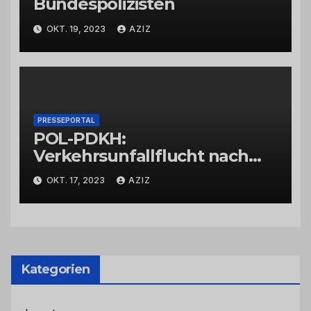
Bundespolizisten
OKT. 19, 2023
AZIZ
PRESSEPORTAL
POL-PDKH:
Verkehrsunfallflucht nach
Abbiegevorgang
OKT. 17, 2023
AZIZ
Kategorien