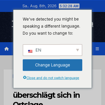
Zum
Sa.. Aug. 8th, 2026
5:32:28 AM
Inhalt
wechseln
We've detected you might be
Timeline Bad Kreuznach
speaking a different language.
Infonetzwerk für Bad Kreuznach
Do you want to change to:
EN
Change Language
PRESSEPORTAL
Close and do not switch language
POL-PDKH: PKW
überschlägt sich in
Ortslage