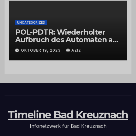
UNCATEGORIZED
POL-PDTR: Wiederholter
Aufbruch des Automaten am
Wohnmobilstellplatz in
OKTOBER 19, 2023
AZIZ
Hermeskeil am Labachweg
Timeline Bad Kreuznach
Infonetzwerk für Bad Kreuznach