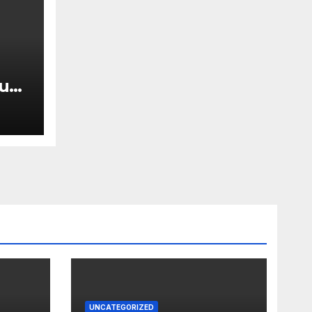
luch
g
UNCATEGORIZED