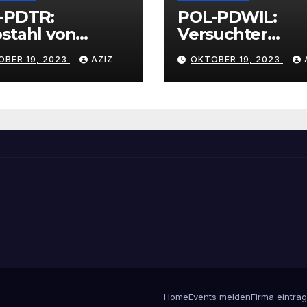
-PDTR:
POL-PDWIL:
stahl von
Versuchter
bschmuck
Einbruch im
OBER 19, 2023
AZIZ
OKTOBER 19, 2023
Gewerbegebiet
Wittlich
Home
Events melden
Firma eintra