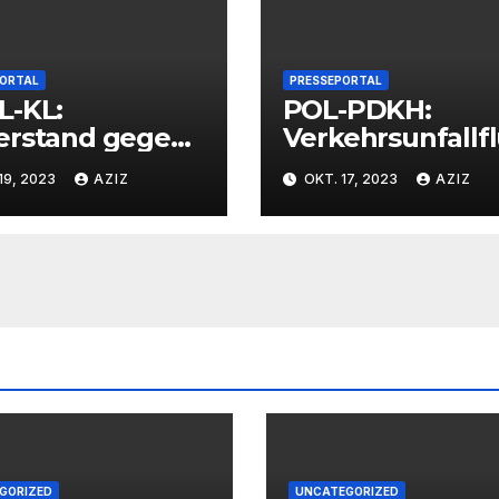
PORTAL
PRESSEPORTAL
L-KL:
POL-PDKH:
erstand gegen
Verkehrsunfallf
espolizisten
t nach
19, 2023
AZIZ
OKT. 17, 2023
AZIZ
Abbiegevorgan
GORIZED
UNCATEGORIZED