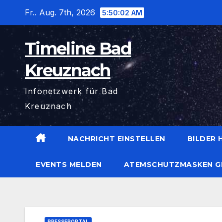
Zum
Fr.. Aug. 7th, 2026
5:50:03 AM
Inhalt
wechseln
Timeline Bad
Kreuznach
Infonetzwerk für Bad
Kreuznach
NACHRICHT EINSTELLEN
BILDER
EVENTS MELDEN
ATEMSCHUTZMASKEN G
PRESSEPORTAL