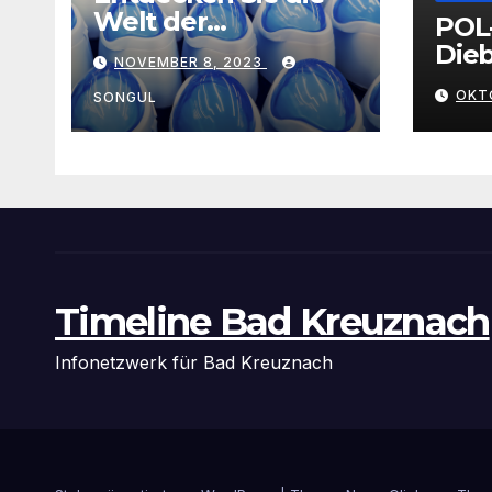
Welt der
POL
Exklusivität:
Dieb
NOVEMBER 8, 2023
Arganöl,
Gra
OKT
Kaktusfeigenkernöl
SONGUL
und
Schwarzkümmelöl
von
vertrauenswürdige
n Großhändlern
und Anbietern
Timeline Bad Kreuznach
Infonetzwerk für Bad Kreuznach