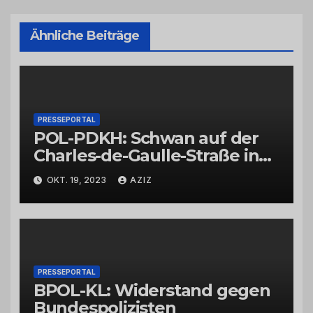
Ähnliche Beiträge
PRESSEPORTAL
POL-PDKH: Schwan auf der
Charles-de-Gaulle-Straße in
Bad Kreuznach beeinflusst
OKT. 19, 2023
AZIZ
Feierabendverkehr
PRESSEPORTAL
BPOL-KL: Widerstand gegen
Bundespolizisten