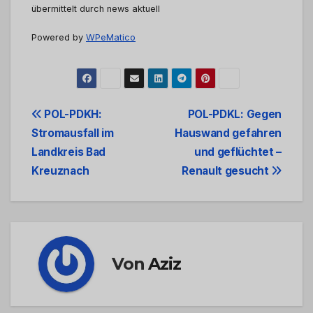
übermittelt durch news aktuell
Powered by
WPeMatico
Beitrags-
POL-PDKH:
POL-PDKL: Gegen
Stromausfall im
Hauswand gefahren
Navigation
Landkreis Bad
und geflüchtet –
Kreuznach
Renault gesucht
Von
Aziz