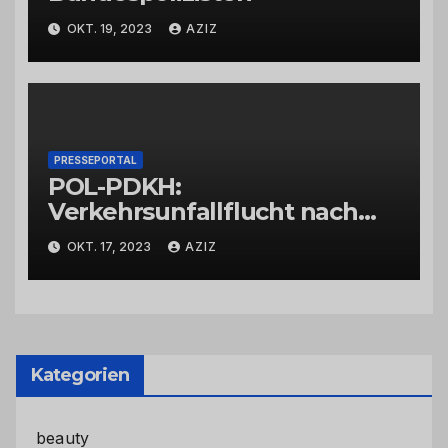
OKT. 19, 2023
AZIZ
PRESSEPORTAL
POL-PDKH:
Verkehrsunfallflucht nach
Abbiegevorgang
OKT. 17, 2023
AZIZ
Kategorien
beauty