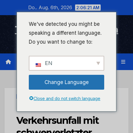
Zum
Do.. Aug. 6th, 2026
2:06:22 AM
Inhalt
wechseln
We've detected you might be
Timeline Bad Kreuznach
speaking a different language.
Infonetzwerk für Bad Kreuznach
Do you want to change to:
EN
Change Language
PRESSEPORTAL
Close and do not switch language
POL-PDKH:
Verkehrsunfall mit
schwerverletzter