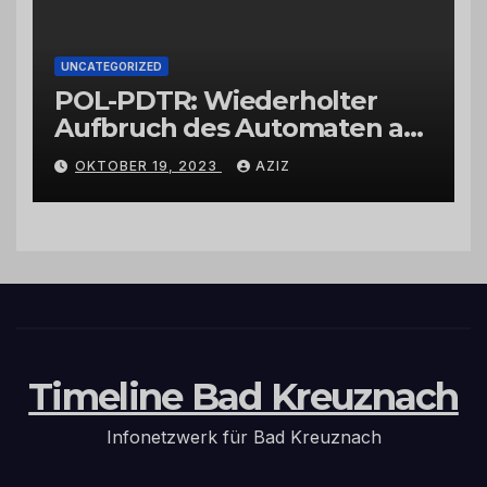
UNCATEGORIZED
POL-PDTR: Wiederholter
Aufbruch des Automaten am
Wohnmobilstellplatz in
OKTOBER 19, 2023
AZIZ
Hermeskeil am Labachweg
Timeline Bad Kreuznach
Infonetzwerk für Bad Kreuznach