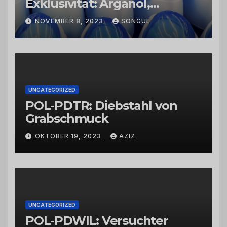
Exklusivität: Arganöl,
Kaktusfeigenkernöl und
NOVEMBER 8, 2023
SONGUL
Schwarzkümmelöl von
vertrauenswürdigen
Großhändlern und Anbietern
UNCATEGORIZED
POL-PDTR: Diebstahl von
Grabschmuck
OKTOBER 19, 2023
AZIZ
UNCATEGORIZED
POL-PDWIL: Versuchter