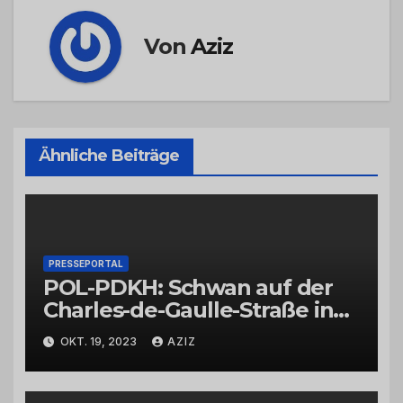
Von
Aziz
Ähnliche Beiträge
PRESSEPORTAL
POL-PDKH: Schwan auf der
Charles-de-Gaulle-Straße in
Bad Kreuznach beeinflusst
OKT. 19, 2023
AZIZ
Feierabendverkehr