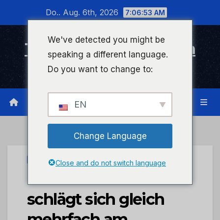
Zum
Do.. Aug. 6th, 2026
7:06:54 AM
Inhalt
wechseln
We've detected you might be
Timeline Bad Kreuznach
speaking a different language.
Infonetzwerk für Bad Kreuznach
Do you want to change to:
EN
Change Language
PRESSEPORTAL
Close and do not switch language
POL-PDKH: Pärchen
schlägt sich gleich
mehrfach am