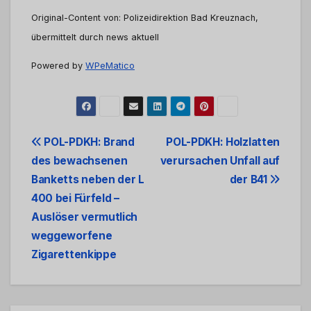
Original-Content von: Polizeidirektion Bad Kreuznach,
übermittelt durch news aktuell
Powered by
WPeMatico
Beitrags-
POL-PDKH: Brand
POL-PDKH: Holzlatten
des bewachsenen
verursachen Unfall auf
Navigation
Banketts neben der L
der B41
400 bei Fürfeld –
Auslöser vermutlich
weggeworfene
Zigarettenkippe