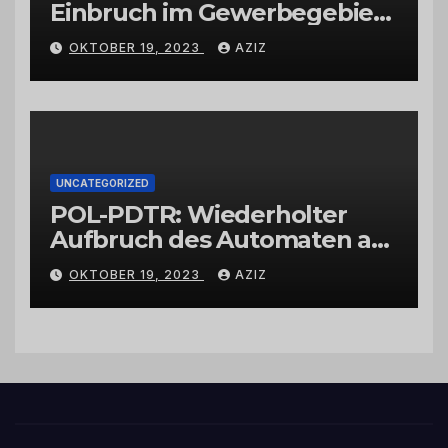
Einbruch im Gewerbegebiet
Wittlich
OKTOBER 19, 2023
AZIZ
UNCATEGORIZED
POL-PDTR: Wiederholter
Aufbruch des Automaten am
Wohnmobilstellplatz in
OKTOBER 19, 2023
AZIZ
Hermeskeil am Labachweg