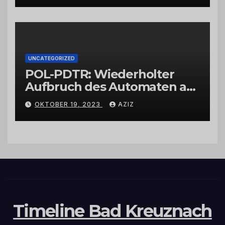
UNCATEGORIZED
POL-PDTR: Wiederholter
Aufbruch des Automaten am
Wohnmobilstellplatz in
OKTOBER 19, 2023
AZIZ
Hermeskeil am Labachweg
Timeline Bad Kreuznach