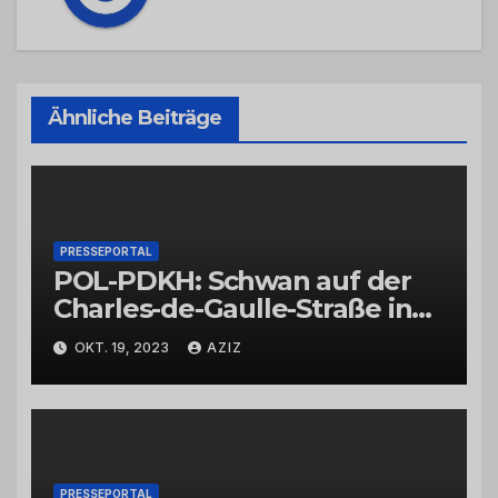
Ähnliche Beiträge
PRESSEPORTAL
POL-PDKH: Schwan auf der
Charles-de-Gaulle-Straße in
Bad Kreuznach beeinflusst
OKT. 19, 2023
AZIZ
Feierabendverkehr
PRESSEPORTAL