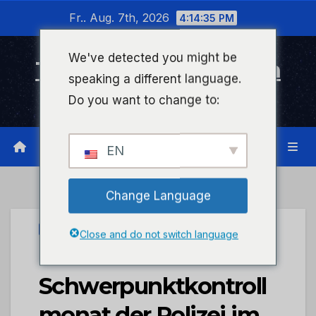
Zum
Fr.. Aug. 7th, 2026
4:14:35 PM
Inhalt
wechseln
We've detected you might be
Timeline Bad Kreuznach
speaking a different language.
Infonetzwerk für Bad Kreuznach
Do you want to change to:
EN
Change Language
PRESSEPORTAL
Close and do not switch language
POL-PPMZ:
Schwerpunktkontroll
monat der Polizei im