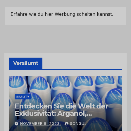
Erfahre wie du hier Werbung schalten kannst.
Versäumt
BEAUTY
Entdecken Sie die Welt der
Exklusivität: Arganöl,
Kaktusfeigenkernöl und
NOVEMBER 8, 2023
SONGUL
Schwarzkümmelöl von