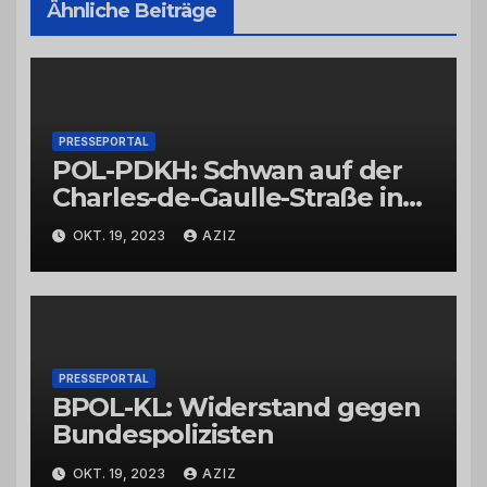
Ähnliche Beiträge
PRESSEPORTAL
POL-PDKH: Schwan auf der
Charles-de-Gaulle-Straße in
Bad Kreuznach beeinflusst
OKT. 19, 2023
AZIZ
Feierabendverkehr
PRESSEPORTAL
BPOL-KL: Widerstand gegen
Bundespolizisten
OKT. 19, 2023
AZIZ