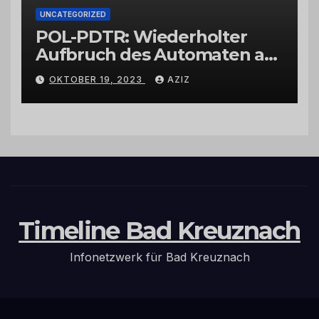
UNCATEGORIZED
POL-PDTR: Wiederholter
Aufbruch des Automaten am
Wohnmobilstellplatz in
OKTOBER 19, 2023
AZIZ
Hermeskeil am Labachweg
Timeline Bad Kreuznach
Infonetzwerk für Bad Kreuznach