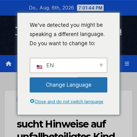
Zum
Do.. Aug. 6th, 2026
7:01:44 PM
Inhalt
wechseln
We've detected you might be
Timeline Bad Kreuznach
speaking a different language.
Infonetzwerk für Bad Kreuznach
Do you want to change to:
EN
Change Language
PRESSEPORTAL
Close and do not switch language
POL-PDKH: Polizei
sucht Hinweise auf
unfallbeteiligtes Kind