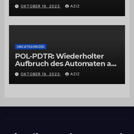
Wittlich
OKTOBER 19, 2023
AZIZ
UNCATEGORIZED
POL-PDTR: Wiederholter
Aufbruch des Automaten am
Wohnmobilstellplatz in
OKTOBER 19, 2023
AZIZ
Hermeskeil am Labachweg