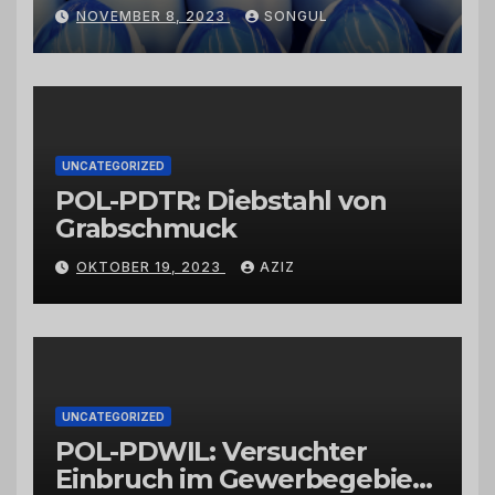
Kaktusfeigenkernöl und
NOVEMBER 8, 2023
SONGUL
Schwarzkümmelöl von
vertrauenswürdigen
Großhändlern und Anbietern
UNCATEGORIZED
POL-PDTR: Diebstahl von
Grabschmuck
OKTOBER 19, 2023
AZIZ
UNCATEGORIZED
POL-PDWIL: Versuchter
Einbruch im Gewerbegebiet