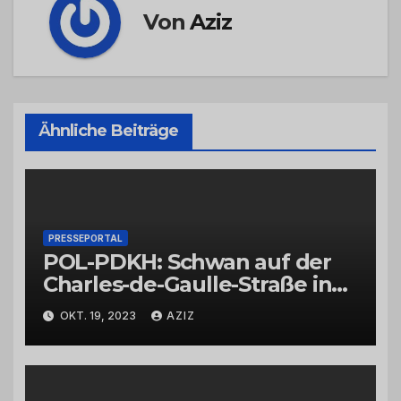
Von
Aziz
Ähnliche Beiträge
PRESSEPORTAL
POL-PDKH: Schwan auf der
Charles-de-Gaulle-Straße in
Bad Kreuznach beeinflusst
OKT. 19, 2023
AZIZ
Feierabendverkehr