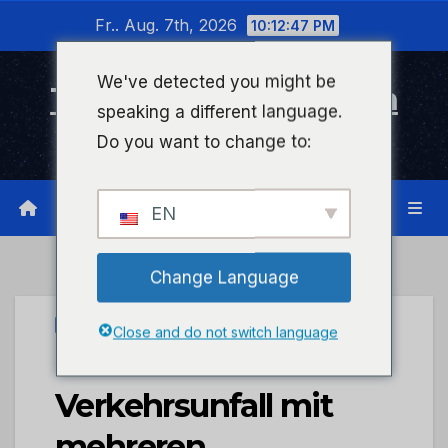
Zum
Fr.. Aug. 7th, 2026
10:12:47 PM
Inhalt
wechseln
We've detected you might be
Timeline Bad Kreuznach
speaking a different language.
Infonetzwerk für Bad Kreuznach
Do you want to change to:
EN
Change Language
PRESSEPORTAL
Close and do not switch language
POL-PDKH:
Verkehrsunfall mit
mehreren