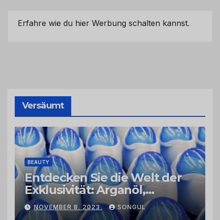
Erfahre wie du hier Werbung schalten kannst.
Versäumt
BEAUTY
Entdecken Sie die Welt der
Exklusivität: Arganöl,
Kaktusfeigenkernöl und
NOVEMBER 8, 2023
SONGUL
Schwarzkümmelöl von