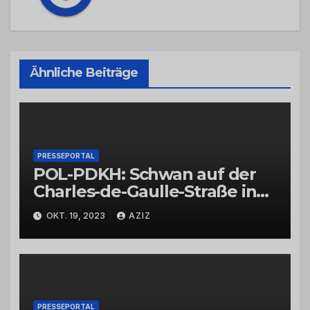
Ähnliche Beiträge
PRESSEPORTAL
POL-PDKH: Schwan auf der
Charles-de-Gaulle-Straße in
Bad Kreuznach beeinflusst
OKT. 19, 2023
AZIZ
Feierabendverkehr
PRESSEPORTAL