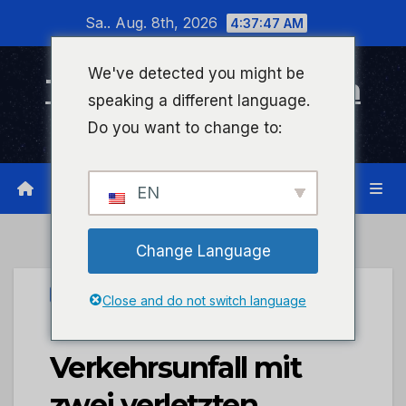
Zum
Sa.. Aug. 8th, 2026
4:37:48 AM
Inhalt
wechseln
We've detected you might be
Timeline Bad Kreuznach
speaking a different language.
Infonetzwerk für Bad Kreuznach
Do you want to change to:
EN
Change Language
PRESSEPORTAL
Close and do not switch language
POL-PDKH:
Verkehrsunfall mit
zwei verletzten