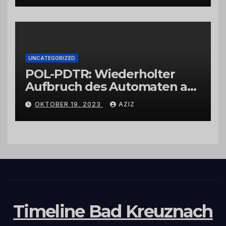
UNCATEGORIZED
POL-PDTR: Wiederholter
Aufbruch des Automaten am
Wohnmobilstellplatz in
OKTOBER 19, 2023
AZIZ
Hermeskeil am Labachweg
Timeline Bad Kreuznach