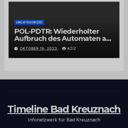
UNCATEGORIZED
POL-PDTR: Wiederholter
Aufbruch des Automaten am
Wohnmobilstellplatz in
OKTOBER 19, 2023
AZIZ
Hermeskeil am Labachweg
Timeline Bad Kreuznach
Infonetzwerk für Bad Kreuznach