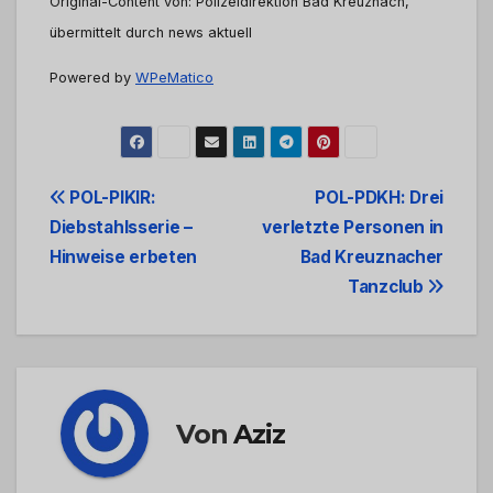
Original-Content von: Polizeidirektion Bad Kreuznach,
übermittelt durch news aktuell
Powered by
WPeMatico
Beitrags-
POL-PIKIR:
POL-PDKH: Drei
Diebstahlsserie –
verletzte Personen in
Navigation
Hinweise erbeten
Bad Kreuznacher
Tanzclub
Von
Aziz