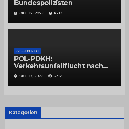
Bundespolizisten
OKT. 19, 2023
AZIZ
PRESSEPORTAL
POL-PDKH:
Verkehrsunfallflucht nach
Abbiegevorgang
OKT. 17, 2023
AZIZ
Kategorien