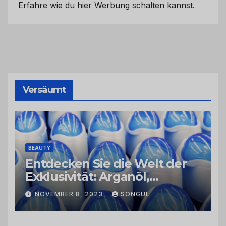
Erfahre wie du hier Werbung schalten kannst.
Versäumt
BEAUTY
Entdecken Sie die Welt der
Exklusivität: Arganöl,
Kaktusfeigenkernöl und
NOVEMBER 8, 2023
SONGUL
Schwarzkümmelöl von
vertrauenswürdigen