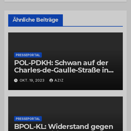
Ähnliche Beiträge
PRESSEPORTAL
POL-PDKH: Schwan auf der
Charles-de-Gaulle-Straße in
Bad Kreuznach beeinflusst
OKT. 19, 2023
AZIZ
Feierabendverkehr
PRESSEPORTAL
BPOL-KL: Widerstand gegen