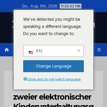
Zum
Do.. Aug. 6th, 2026
11:33:03 PM
Inhalt
wechseln
We've detected you might be
Timeline Bad Kreuznach
speaking a different language.
Infonetzwerk für Bad Kreuznach
Do you want to change to:
EN
Change Language
PRESSEPORTAL
Close and do not switch language
POL-PDKH: Diebstahl
zweier elektronischer
Kinderunterhaltungsg