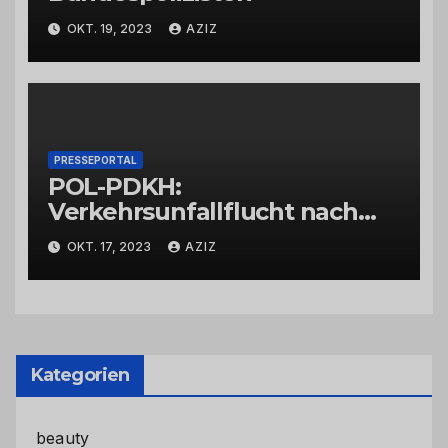
OKT. 19, 2023
AZIZ
PRESSEPORTAL
POL-PDKH:
Verkehrsunfallflucht nach
Abbiegevorgang
OKT. 17, 2023
AZIZ
Kategorien
beauty