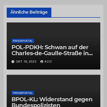
Ähnliche Beiträge
PRESSEPORTAL
POL-PDKH: Schwan auf der
Charles-de-Gaulle-Straße in
Bad Kreuznach beeinflusst
OKT. 19, 2023
AZIZ
Feierabendverkehr
PRESSEPORTAL
BPOL-KL: Widerstand gegen
Bundespolizisten