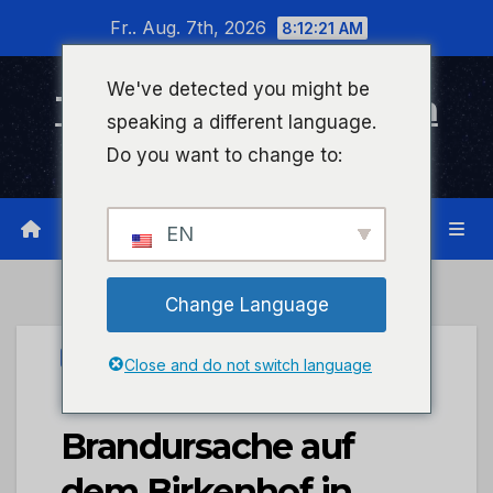
Zum
Fr.. Aug. 7th, 2026
8:12:21 AM
Inhalt
wechseln
We've detected you might be
Timeline Bad Kreuznach
speaking a different language.
Infonetzwerk für Bad Kreuznach
Do you want to change to:
EN
Change Language
PRESSEPORTAL
Close and do not switch language
POL-PDKH:
Brandursache auf
dem Birkenhof in