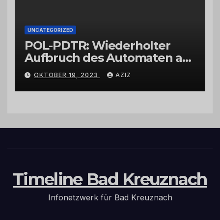
UNCATEGORIZED
POL-PDTR: Wiederholter
Aufbruch des Automaten am
Wohnmobilstellplatz in
OKTOBER 19, 2023
AZIZ
Hermeskeil am Labachweg
Timeline Bad Kreuznach
Infonetzwerk für Bad Kreuznach