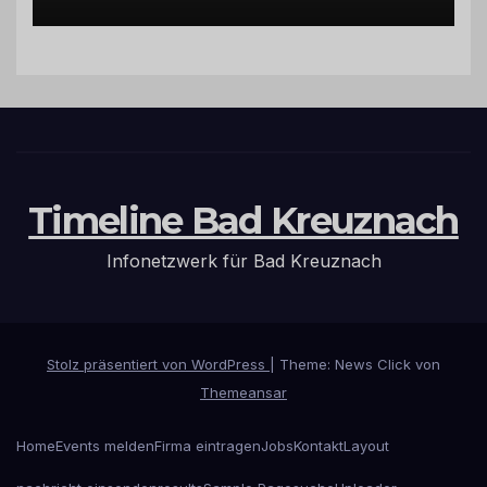
Hermeskeil am Labachweg
Timeline Bad Kreuznach
Infonetzwerk für Bad Kreuznach
Stolz präsentiert von WordPress
|
Theme: News Click von
Themeansar
Home
Events melden
Firma eintragen
Jobs
Kontakt
Layout