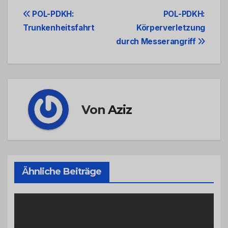
Beitrags-
POL-PDKH:
POL-PDKH:
Trunkenheitsfahrt
Körperverletzung
Navigation
durch Messerangriff
Von
Aziz
Ähnliche Beiträge