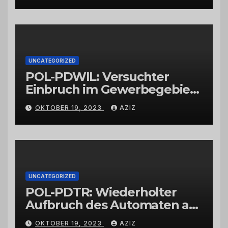
UNCATEGORIZED
POL-PDWIL: Versuchter
Einbruch im Gewerbegebiet
Wittlich
OKTOBER 19, 2023
AZIZ
UNCATEGORIZED
POL-PDTR: Wiederholter
Aufbruch des Automaten am
Wohnmobilstellplatz in
OKTOBER 19, 2023
AZIZ