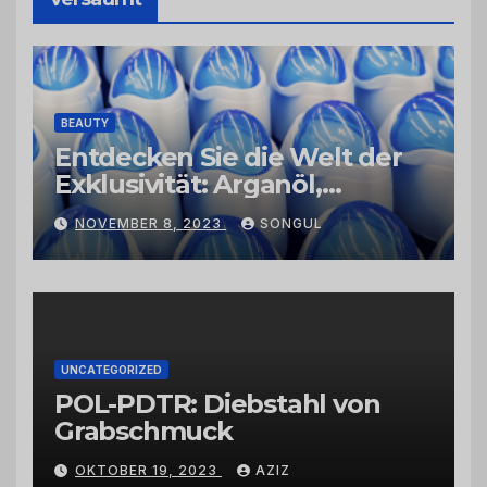
BEAUTY
Entdecken Sie die Welt der
Exklusivität: Arganöl,
Kaktusfeigenkernöl und
NOVEMBER 8, 2023
SONGUL
Schwarzkümmelöl von
vertrauenswürdigen
Großhändlern und Anbietern
UNCATEGORIZED
POL-PDTR: Diebstahl von
Grabschmuck
OKTOBER 19, 2023
AZIZ