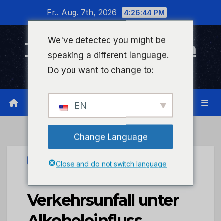
Zum
Fr.. Aug. 7th, 2026
4:26:45 PM
Inhalt
wechseln
We've detected you might be
Timeline Bad Kreuznach
speaking a different language.
Infonetzwerk für Bad Kreuznach
Do you want to change to:
EN
Change Language
PRESSEPORTAL
Close and do not switch language
POL-PDKH:
Verkehrsunfall unter
Alkoholeinfluss