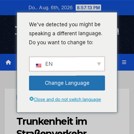
Zum
Do.. Aug. 6th, 2026
8:57:13 PM
Inhalt
wechseln
We've detected you might be
Timeline Bad Kreuznach
speaking a different language.
Infonetzwerk für Bad Kreuznach
Do you want to change to:
EN
Change Language
PRESSEPORTAL
Close and do not switch language
POL-PDKH:
Trunkenheit im
Straßenverkehr