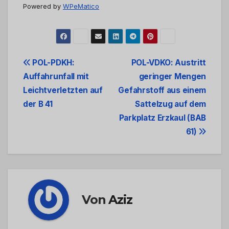
Powered by
WPeMatico
Beitrags-
POL-PDKH:
POL-VDKO: Austritt
Auffahrunfall mit
geringer Mengen
Navigation
Leichtverletzten auf
Gefahrstoff aus einem
der B 41
Sattelzug auf dem
Parkplatz Erzkaul (BAB
61)
Von
Aziz