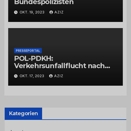
Bundespolizisten
OKT. 19, 2023
AZIZ
PRESSEPORTAL
POL-PDKH:
Verkehrsunfallflucht nach
Abbiegevorgang
OKT. 17, 2023
AZIZ
Kategorien