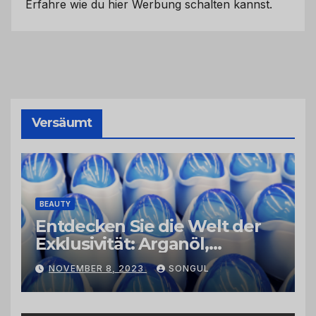
Erfahre wie du hier Werbung schalten kannst.
Versäumt
BEAUTY
Entdecken Sie die Welt der
Exklusivität: Arganöl,
Kaktusfeigenkernöl und
NOVEMBER 8, 2023
SONGUL
Schwarzkümmelöl von
vertrauenswürdigen
Großhändlern und Anbietern