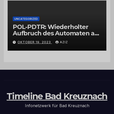
UNCATEGORIZED
POL-PDTR: Wiederholter
Aufbruch des Automaten am
Wohnmobilstellplatz in
OKTOBER 19, 2023
AZIZ
Hermeskeil am Labachweg
Timeline Bad Kreuznach
Infonetzwerk für Bad Kreuznach