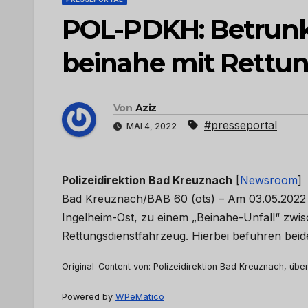
POL-PDKH: Betrunke
beinahe mit Rettu
Von
Aziz
#presseportal
MAI 4, 2022
Polizeidirektion Bad Kreuznach
[
Newsroom
]
Bad Kreuznach/BAB 60 (ots) – Am 03.05.2022 
Ingelheim-Ost, zu einem „Beinahe-Unfall“ zwi
Rettungsdienstfahrzeug. Hierbei befuhren bei
Original-Content von: Polizeidirektion Bad Kreuznach, über
Powered by
WPeMatico