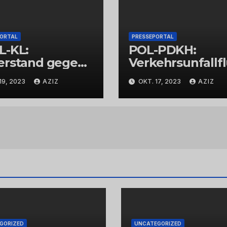
PORTAL
PRESSEPORTAL
L-KL:
POL-PDKH:
erstand gegen
Verkehrsunfallf
espolizisten
t nach
19, 2023
AZIZ
OKT. 17, 2023
AZIZ
Abbiegevorgan
GORIZED
UNCATEGORIZED