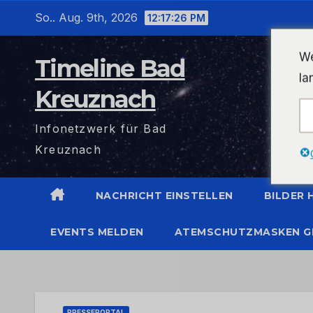
Zum
So.. Aug. 9th, 2026
12:17:26 PM
Inhalt
wechseln
We
Timeline Bad
la
Kreuznach
Infonetzwerk für Bad
Kreuznach
NACHRICHT EINSTELLEN
BILDER
EVENTS MELDEN
ATEMSCHUTZMASKEN G
PRESSEPORTAL