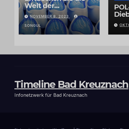
Welt der
POL
Exklusivität:
Dieb
NOVEMBER 8, 2023
Arganöl,
Gra
OKT
Kaktusfeigenkernöl
SONGUL
und
Schwarzkümmelöl
von
vertrauenswürdige
n Großhändlern
und Anbietern
Timeline Bad Kreuznach
Infonetzwerk für Bad Kreuznach