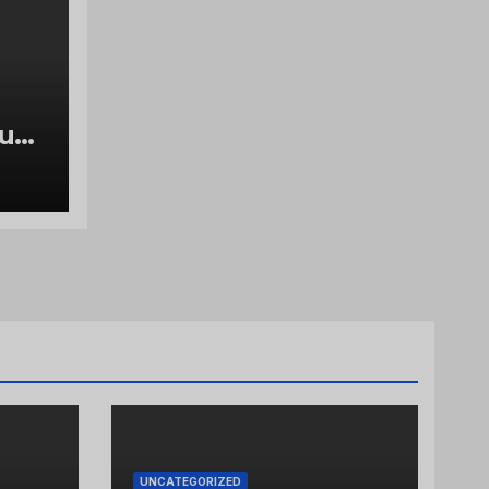
luch
g
UNCATEGORIZED