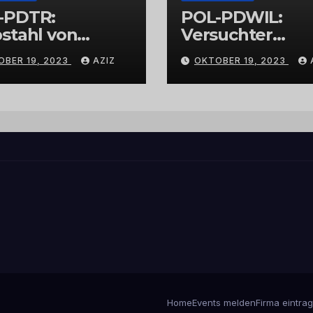
-PDTR:
POL-PDWIL:
stahl von
Versuchter
bschmuck
Einbruch im
OBER 19, 2023
AZIZ
OKTOBER 19, 2023
Gewerbegebiet
Wittlich
Home
Events melden
Firma eintra