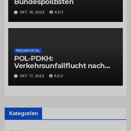
Bundespolizisten
OKT. 19, 2023
AZIZ
PRESSEPORTAL
POL-PDKH:
Verkehrsunfallflucht nach
Abbiegevorgang
OKT. 17, 2023
AZIZ
Kategorien