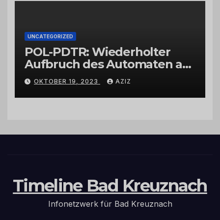
UNCATEGORIZED
POL-PDTR: Wiederholter
Aufbruch des Automaten am
Wohnmobilstellplatz in
OKTOBER 19, 2023
AZIZ
Hermeskeil am Labachweg
Timeline Bad Kreuznach
Infonetzwerk für Bad Kreuznach