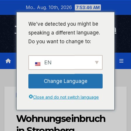
Zum
Mo.. Aug. 10th, 2026
7:53:46 AM
Inhalt
wechseln
We've detected you might be
Timeline Bad Kreuznach
speaking a different language.
Infonetzwerk für Bad Kreuznach
Do you want to change to:
EN
Change Language
PRESSEPORTAL
Close and do not switch language
POL-PDKH:
Wohnungseinbruch
in Stromberg