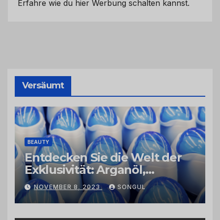
Erfahre wie du hier Werbung schalten kannst.
Versäumt
BEAUTY
Entdecken Sie die Welt der
Exklusivität: Arganöl,
Kaktusfeigenkernöl und
NOVEMBER 8, 2023
SONGUL
Schwarzkümmelöl von
vertrauenswürdigen
Großhändlern und Anbietern