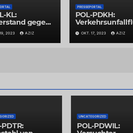
PORTAL
PRESSEPORTAL
L-KL:
POL-PDKH:
erstand gegen
Verkehrsunfallf
espolizisten
t nach
19, 2023
AZIZ
OKT. 17, 2023
AZIZ
Abbiegevorgan
GORIZED
UNCATEGORIZED
-PDTR:
POL-PDWIL: