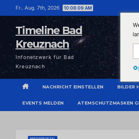
Zum
Fr.. Aug. 7th, 2026
10:08:10 AM
Inhalt
wechseln
We
Timeline Bad
la
Kreuznach
Infonetzwerk für Bad
Kreuznach
NACHRICHT EINSTELLEN
BILDER
EVENTS MELDEN
ATEMSCHUTZMASKEN G
PRESSEPORTAL