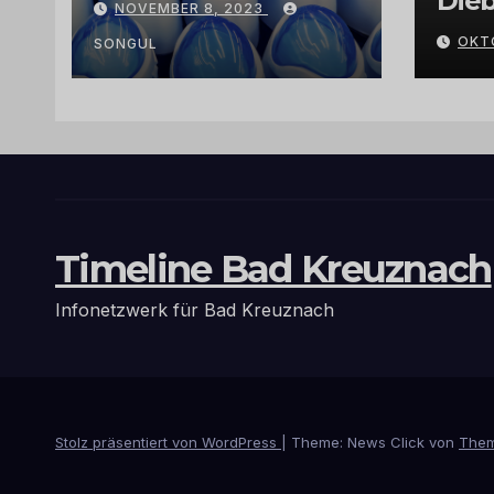
Dieb
NOVEMBER 8, 2023
Arganöl,
Gra
OKT
Kaktusfeigenkernöl
SONGUL
und
Schwarzkümmelöl
von
vertrauenswürdige
n Großhändlern
und Anbietern
Timeline Bad Kreuznach
Infonetzwerk für Bad Kreuznach
Stolz präsentiert von WordPress
|
Theme: News Click von
Them