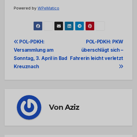
Powered by
WPeMatico
Beitrags-
POL-PDKH:
POL-PDKH: PKW
Versammlung am
überschlägt sich –
Navigation
Sonntag, 3. April in Bad
Fahrerin leicht verletzt
Kreuznach
Von
Aziz