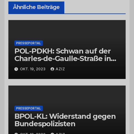
Ähnliche Beiträge
PRESSEPORTAL
POL-PDKH: Schwan auf der
Charles-de-Gaulle-Straße in
Bad Kreuznach beeinflusst
OKT. 19, 2023
AZIZ
Feierabendverkehr
PRESSEPORTAL
BPOL-KL: Widerstand gegen
Bundespolizisten