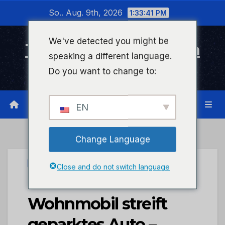
Zum
So.. Aug. 9th, 2026
1:33:41 PM
Inhalt
wechseln
We've detected you might be
Timeline Bad Kreuznach
speaking a different language.
Infonetzwerk für Bad Kreuznach
Do you want to change to:
EN
Change Language
PRESSEPORTAL
Close and do not switch language
POL-PDKH:
Wohnmobil streift
geparktes Auto –