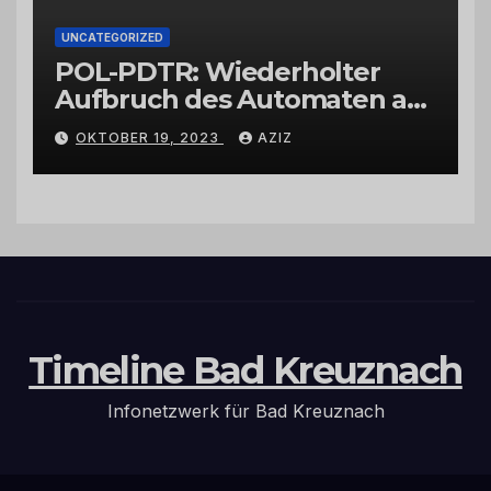
UNCATEGORIZED
POL-PDTR: Wiederholter
Aufbruch des Automaten am
Wohnmobilstellplatz in
OKTOBER 19, 2023
AZIZ
Hermeskeil am Labachweg
Timeline Bad Kreuznach
Infonetzwerk für Bad Kreuznach