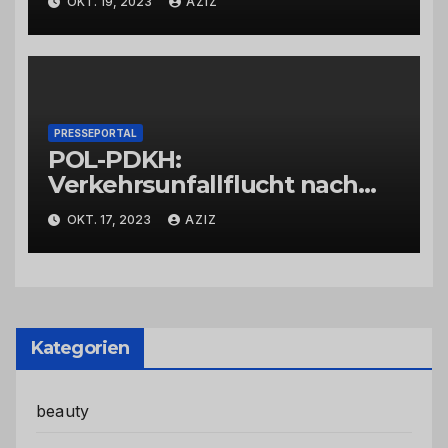
OKT. 19, 2023
AZIZ
PRESSEPORTAL
POL-PDKH:
Verkehrsunfallflucht nach
Abbiegevorgang
OKT. 17, 2023
AZIZ
Kategorien
beauty