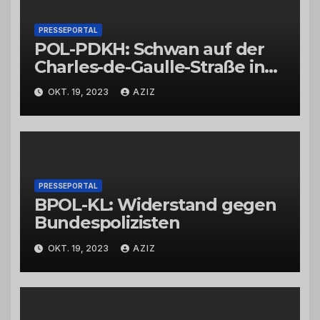
PRESSEPORTAL
POL-PDKH: Schwan auf der
Charles-de-Gaulle-Straße in
Bad Kreuznach beeinflusst
OKT. 19, 2023
AZIZ
Feierabendverkehr
PRESSEPORTAL
BPOL-KL: Widerstand gegen
Bundespolizisten
OKT. 19, 2023
AZIZ