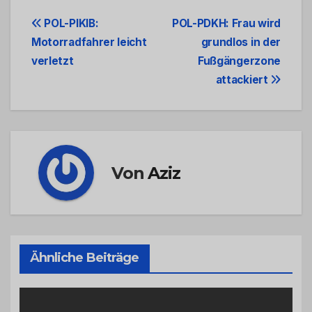
Beitrags-
POL-PIKIB:
POL-PDKH: Frau wird
Motorradfahrer leicht
grundlos in der
Navigation
verletzt
Fußgängerzone
attackiert
Von
Aziz
Ähnliche Beiträge