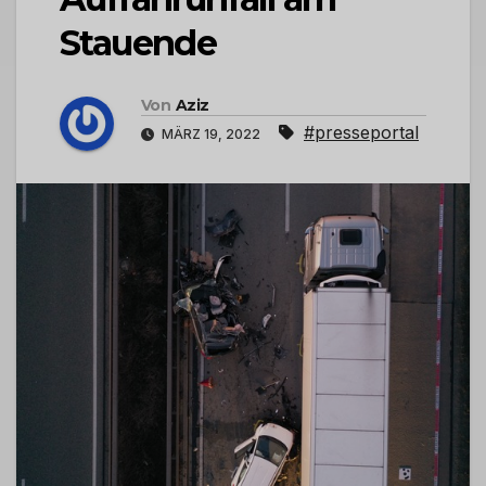
Stauende
Von
Aziz
#presseportal
MÄRZ 19, 2022