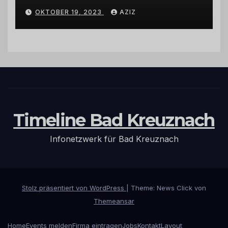
Wohnmobilstellplatz in
OKTOBER 19, 2023
AZIZ
Hermeskeil am Labachweg
Timeline Bad Kreuznach
Infonetzwerk für Bad Kreuznach
Stolz präsentiert von WordPress
|
Theme: News Click von
Themeansar
Home
Events melden
Firma eintragen
Jobs
Kontakt
Layout