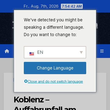
Zum
Fr.. Aug. 7th, 2026
7:54:43 AM
Inhalt
wechseln
We've detected you might be
Timeline Bad Kreuznach
speaking a different language.
Infonetzwerk für Bad Kreuznach
Do you want to change to:
EN
Change Language
PRESSEPORTAL
Close and do not switch language
POL-VDMZ: BAB61 FR
Koblenz –
Auffahrunfall am