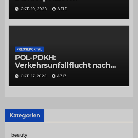
OKT. 19, 2023
AZIZ
PRESSEPORTAL
POL-PDKH:
Verkehrsunfallflucht nach
Abbiegevorgang
OKT. 17, 2023
AZIZ
Kategorien
beauty