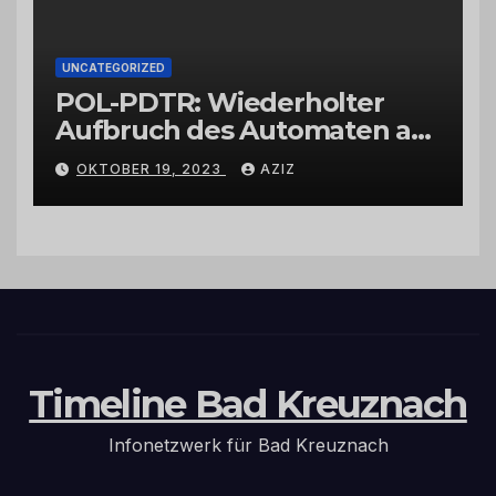
UNCATEGORIZED
POL-PDTR: Wiederholter
Aufbruch des Automaten am
Wohnmobilstellplatz in
OKTOBER 19, 2023
AZIZ
Hermeskeil am Labachweg
Timeline Bad Kreuznach
Infonetzwerk für Bad Kreuznach