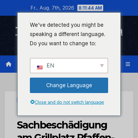
Zum
Fr.. Aug. 7th, 2026
8:11:44 AM
Inhalt
wechseln
We've detected you might be
Timeline Bad Kreuznach
speaking a different language.
Infonetzwerk für Bad Kreuznach
Do you want to change to:
EN
Change Language
PRESSEPORTAL
Close and do not switch language
POL-PDKH:
Sachbeschädigung
am Grillplatz Pfaffen-