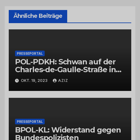
Ähnliche Beiträge
PRESSEPORTAL
POL-PDKH: Schwan auf der
Charles-de-Gaulle-Straße in
Bad Kreuznach beeinflusst
OKT. 19, 2023
AZIZ
Feierabendverkehr
PRESSEPORTAL
BPOL-KL: Widerstand gegen
Bundespolizisten