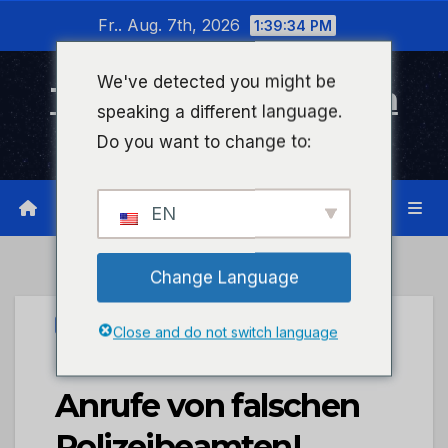
Zum
Fr.. Aug. 7th, 2026
1:39:35 PM
Inhalt
wechseln
We've detected you might be
Timeline Bad Kreuznach
speaking a different language.
Infonetzwerk für Bad Kreuznach
Do you want to change to:
EN
Change Language
PRESSEPORTAL
Close and do not switch language
POL-PIING: Mehrere
Anrufe von falschen
Polizeibeamten!