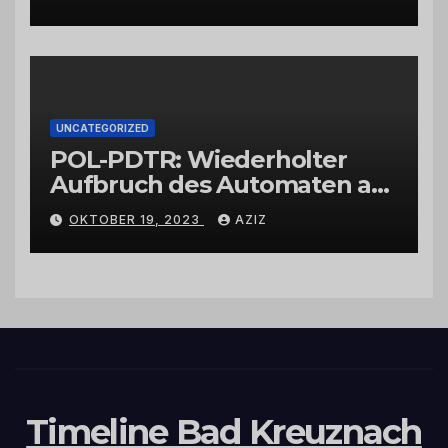
UNCATEGORIZED
POL-PDTR: Wiederholter
Aufbruch des Automaten am
Wohnmobilstellplatz in
OKTOBER 19, 2023
AZIZ
Hermeskeil am Labachweg
Timeline Bad Kreuznach