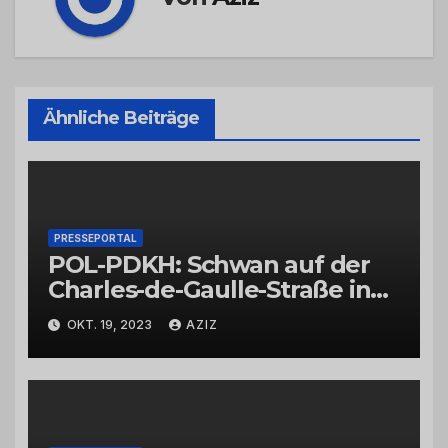
Ähnliche Beiträge
PRESSEPORTAL
POL-PDKH: Schwan auf der
Charles-de-Gaulle-Straße in
Bad Kreuznach beeinflusst
OKT. 19, 2023
AZIZ
Feierabendverkehr