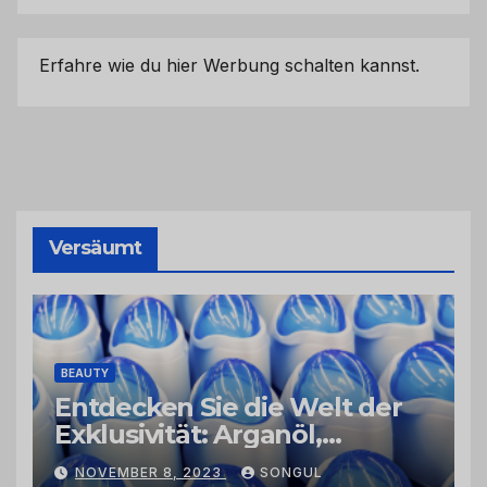
Erfahre wie du hier Werbung schalten kannst.
Versäumt
BEAUTY
Entdecken Sie die Welt der
Exklusivität: Arganöl,
Kaktusfeigenkernöl und
NOVEMBER 8, 2023
SONGUL