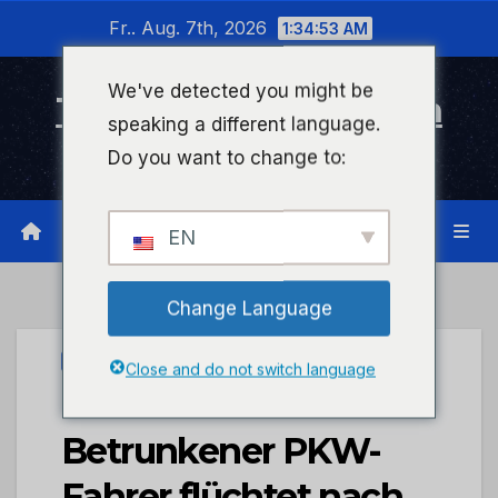
Zum
Fr.. Aug. 7th, 2026
1:34:53 AM
Inhalt
wechseln
We've detected you might be
Timeline Bad Kreuznach
speaking a different language.
Infonetzwerk für Bad Kreuznach
Do you want to change to:
EN
Change Language
PRESSEPORTAL
Close and do not switch language
POL-PDKH:
Betrunkener PKW-
Fahrer flüchtet nach