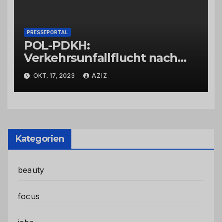
PRESSEPORTAL
POL-PDKH:
Verkehrsunfallflucht nach
Abbiegevorgang
OKT. 17, 2023
AZIZ
Kategorien
beauty
focus