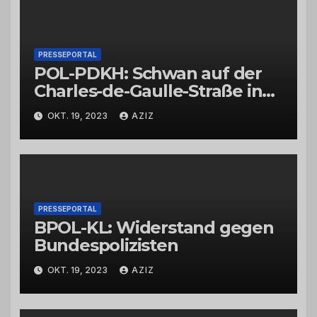
PRESSEPORTAL
POL-PDKH: Schwan auf der
Charles-de-Gaulle-Straße in
Bad Kreuznach beeinflusst
OKT. 19, 2023
AZIZ
Feierabendverkehr
PRESSEPORTAL
BPOL-KL: Widerstand gegen
Bundespolizisten
OKT. 19, 2023
AZIZ