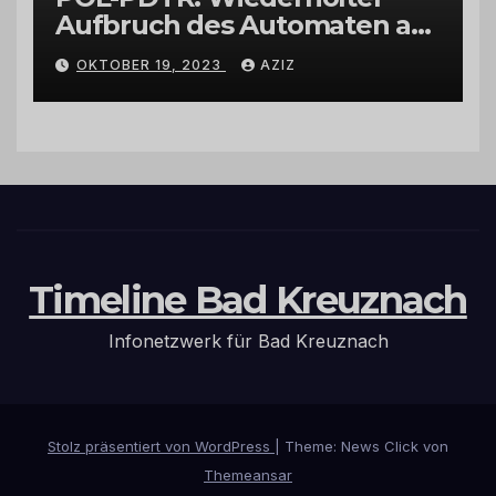
Aufbruch des Automaten am
Wohnmobilstellplatz in
OKTOBER 19, 2023
AZIZ
Hermeskeil am Labachweg
Timeline Bad Kreuznach
Infonetzwerk für Bad Kreuznach
Stolz präsentiert von WordPress
|
Theme: News Click von
Themeansar